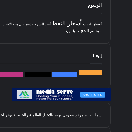
الوسوم
أسعار النفط
ا
أسعار الذهب
أمير الشرقية
الاتحاد
إسماعيل هنية
موسم الحج
ميديا سيرف
إتبعنا
145k
متابعة
5.1M
متابعين
4.2M
متابعين
Followers
k
سما العالم موقع سعودى يهتم بالاخبار العالمية والخليجية نوفر اخ