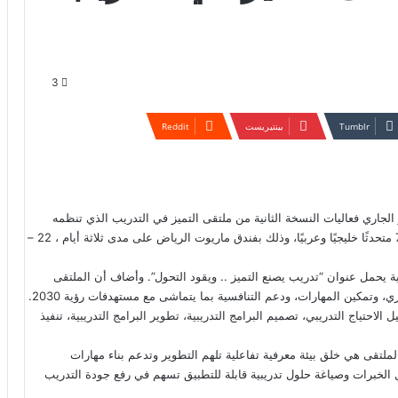
3
بينتيريست
ين من الآن وبالتحديد في 22 من شهر يناير الجاري فعاليات النسخة الثانية من ملتقى التميز في التدريب الذي تنظمه
مؤسسة الآفاق المعرفية لتنظيم المعارض والمؤتمرات، بمشاركة 70 متحدثًا خليجيًا وعربيًا، وذلك بفندق ماريوت الرياض على مدى ثلاثة أيام ، 22 –
ة يحمل عنوان “تدريب يصنع التميز .. ويقود التحول”. وأضاف أن الملتقى
يسلط الضوء على الدور المحوري للتدريب في بناء رأس المال البشري، وتمكين المهارات، ودعم التنافسية بما يتماشى مع مستهدفات رؤية 2030.
حتياج التدريبي، تصميم البرامج التدريبية، تطوير البرامج التدريبية، تنفيذ
ملتقى هي خلق بيئة معرفية تفاعلية تلهم التطوير وتدعم بناء مهارات
 الخبرات وصياغة حلول تدريبية قابلة للتطبيق تسهم في رفع جودة التدريب