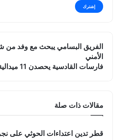
الإلكتروني
الفريق
الفريق البسامي يبحث مع وفد من ش
البسامي
الأمني
يبحث
مع
فارسات
فارسات القادسية يحصدن 11 ميدالية في بطولة الطاولة
وفد
القادسية
من
يحصدن
شرطة
11
باريس
ميدالية
مجالات
في
التعاون
مقالات ذات صلة
بطولة
والتنسيق
الطاولة
الأمني
قطر تدين اعتداءات الحوثي على نجرا