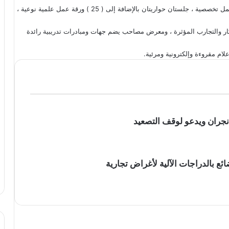
وأشار ” الشريف ” أن البرنامج العلمي للملتقى يتضمن ( 4 )ورش عمل تخصصية ، جلستان حواريتان بالإضافة إلى ( 25 ) ورقة عمل علمية نوعية ،
فكار والتجارب المؤثرة ، ومعرض مصاحب يضم جهات ومبادرات تدريبية رائدة
م مقروءة وإلكترونية ومرئية.
 نجران ويدعو لوقف التصعيد
ضائع بالدراجات الآلية لأغراض تجارية