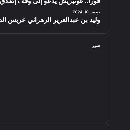
فوراً.. غوتيريش يدعو إلى وقف إطلاق 
نوفمبر 10, 2024
وليد بن عبدالعزيز الزهراني عريس الد
صور