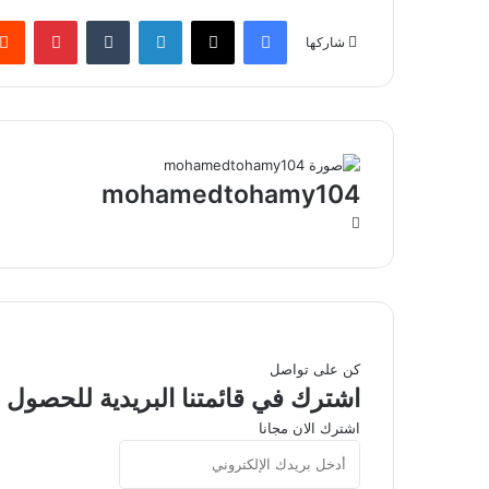
فيسبوك
‫X
لينكدإن
بينتير
شاركها
mohamedtohamy104
موقع
الويب
كن على تواصل
اشترك في قائمتنا البريدية للحصول ع
اشترك الان مجانا
أدخل
بريدك