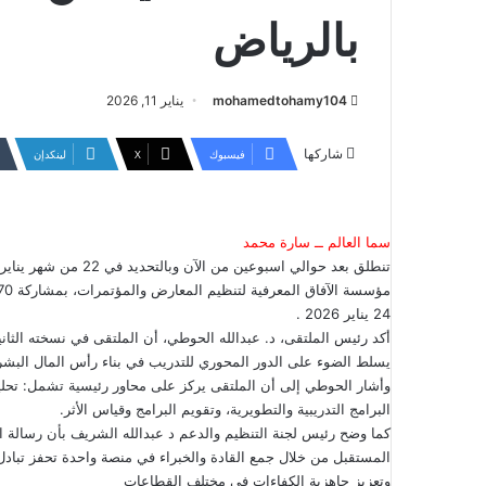
بالرياض
mohamedtohamy104
يناير 11, 2026
شاركها
فيسبوك
‫X
لينكدإن
سما العالم ــ سارة محمد
تنطلق بعد حوالي اسبوع
24 يناير 2026 .
أكد رئيس الملتقى، د. عبدالله الحوطي، أن الملتقى في نسخته الثاني
وأشار الحوطي إلى أن الملتقى يركز على محاور رئيسية تشمل: تحليل الا
البرامج التدريبية والتطويرية، وتقويم البرامج وقياس الأثر.
كما وضح رئيس لجنة التنظيم والدعم د عبدالله الشريف بأن رسالة ال
المستقبل من خلال جمع القادة والخبراء في منصة واحدة تحفز تبادل
وتعزيز جاهزية الكفاءات في مختلف القطاعات