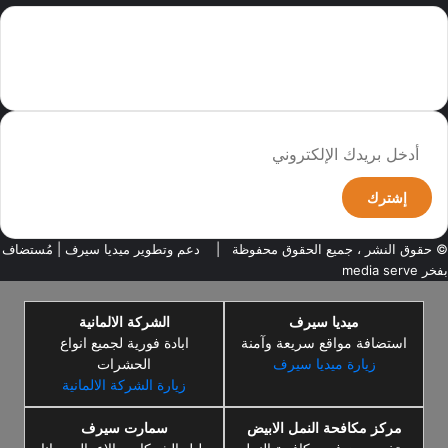
سما العالم موقع سعودى يهتم بالاخبار العالمية والخليجية نوفر اخبار العالم
مجانا كما ننوه الى ان المقالات المعروضة لا تمثل وجهة نظر الادارة بل تمثل
وجهة نظر الكاتب
أدخل
بريدك
الإلكتروني
© حقوق النشر ، جميع الحقوق محفوظة |
دعم وتطوير ميديا سيرف
| مُستضاف
بفخر
media serve
ميديا سيرف
الشركة الالمانية
استضافة مواقع سريعة وآمنة
ابادة فورية لجميع انواع
زيارة ميديا سيرف
الحشرات
زيارة الشركة الالمانية
مركز مكافحة النمل الابيض
سمارت سيرف