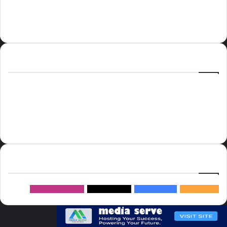
الوسوم
أسعار النفط
الحج
الذهب
أسعار الذهب
أمير الشرقية
الاتحاد
إسماعيل هنية
السعودية
الصين
المملكة العربية السعودية
الولايات المتحدة
دوري روشن
عاجل
موسم الحج
روسيا
سما العالم
خام برنت
ميديا
سيرف
إتبعنا
145k
متابعة
5.1M
متابعين
4.2M
متابعين
Followers
982k