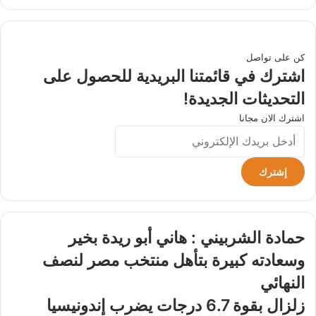
الويب
كن على تواصل
اشترك في قائمتنا البريدية للحصول على
التحديثات الجديدة!
اشترك الان مجانا
أدخل
بريدك
الإلكتروني
حمادة
حمادة الشربيني : هاني أبو ريدة بخير
الشربيني
وسعادته كبيرة بتأهل منتخب مصر لنصف
:
هاني
النهائي
أبو
زلزال
زلزال بقوة 6.7 درجات يضرب إندونيسيا
ريدة
بقوة