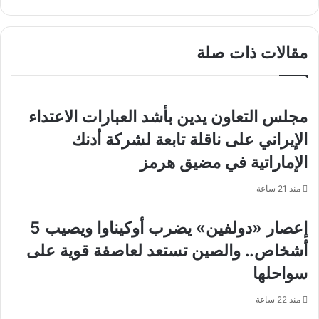
بخير
6.7
وسعادته
درجات
كبيرة
يضرب
مقالات ذات صلة
بتأهل
إندونيسيا
منتخب
مصر
لنصف
النهائي
مجلس التعاون يدين بأشد العبارات الاعتداء
الإيراني على ناقلة تابعة لشركة أدنك
الإماراتية في مضيق هرمز
منذ 21 ساعة
إعصار «دولفين» يضرب أوكيناوا ويصيب 5
أشخاص.. والصين تستعد لعاصفة قوية على
سواحلها
منذ 22 ساعة