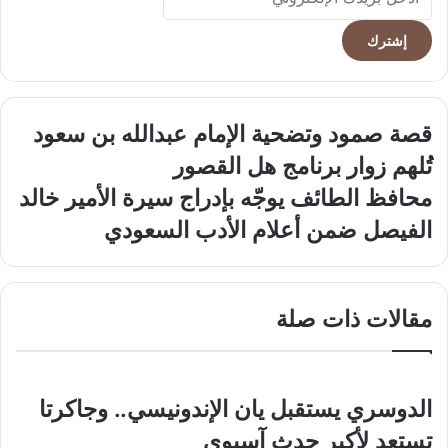
بريدك
الإلكتروني
قصة
قصة صمود وتضحية الإمام عبدالله بن سعود
صمود
تُلهم زوار برنامج هل القصور
وتضحية
الإمام
محافظ
محافظ الطائف يوجّه بإدراج سيرة الأمير خالد
عبدالله
الطائف
الفيصل ضمن أعلام الأدب السعودي
بن
يوجّه
سعود
بإدراج
تُلهم
سيرة
زوار
الأمير
مقالات ذات صلة
برنامج
خالد
هل
الفيصل
القصور
ضمن
أعلام
الأدب
الدوسري يستقبل يان الإندونيسي.. وجاكرتا
السعودي
تستعد لأكبر حدث آسيوي