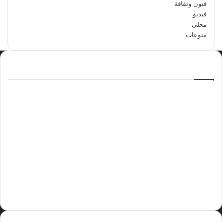
فنون وثقافة
فيديو
محلي
منوعات
الاكثر مشاهدة
سبتمبر 29, 2024
مدرسة أبتدائية حداء الثانية تحتفل باليوم
الوطني السعودي الرابع والتسعين
مايو 12, 2024
فوراً.. غوتيريش يدعو إلى وقف إطلاق النار
في غزة
نوفمبر 10, 2024
وليد بن عبدالعزيز الزهراني عريس الدمام