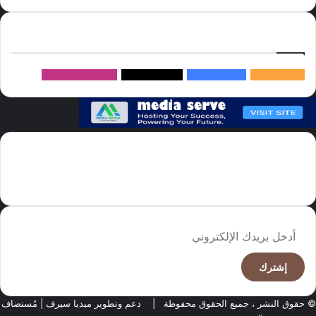
إتبعنا
145k
متابعة
5.1M
متابعين
4.2M
متابعين
Followers
982k
سما العالم موقع سعودى يهتم بالاخبار العالمية والخليجية نوفر اخبار العالم
مجانا كما ننوه الى ان المقالات المعروضة لا تمثل وجهة نظر الادارة بل تمثل
وجهة نظر الكاتب
أدخل
بريدك
الإلكتروني
© حقوق النشر ، جميع الحقوق محفوظة |
دعم وتطوير ميديا سيرف
| مُستضاف