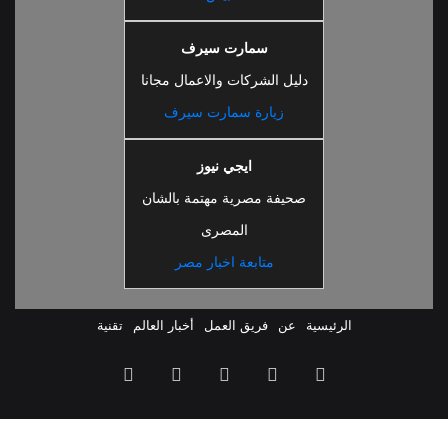
سمارت سيرف
دليل الشركات والاعمال مجانا
زيارة سمارت سيرف
ايجي نيوز
صحيفة مصرية مهتمة بالشان
المصرى
متابعة اخبار مصر
الرئيسية
عن
فريق العمل
أخبار العالم
تقنية
ملخص
فيسبوك
‫X
‫YouTube
انستقرام
الموقع