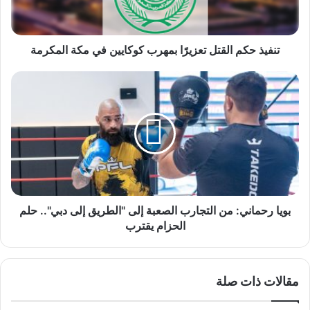
في
مكة
المكرمة
تنفيذ حكم القتل تعزيرًا بمهرب كوكايين في مكة المكرمة
بويا
رحماني:
من
التجارب
الصعبة
إلى
"الطريق
إلى
دبي"..
حلم
بويا رحماني: من التجارب الصعبة إلى "الطريق إلى دبي".. حلم
الحزام
الحزام يقترب
يقترب
مقالات ذات صلة