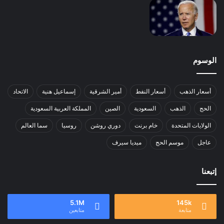
الوسوم
أسعار الذهب
أسعار النفط
أمير الشرقية
إسماعيل هنية
الاتحاد
الحج
الذهب
السعودية
الصين
المملكة العربية السعودية
الولايات المتحدة
خام برنت
دوري روشن
روسيا
سما العالم
عاجل
موسم الحج
ميديا سيرف
إتبعنا
5.1M
145k
متابعة
متابعين