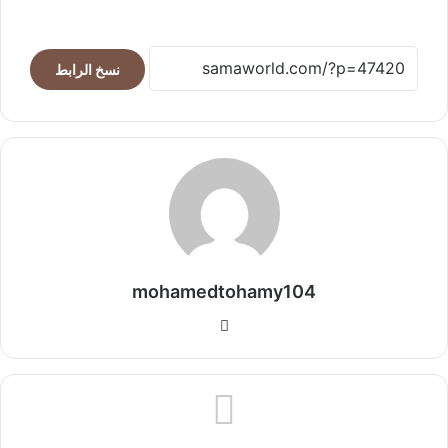
نسخ الرابط
mohamedtohamy104
موقع
الويب