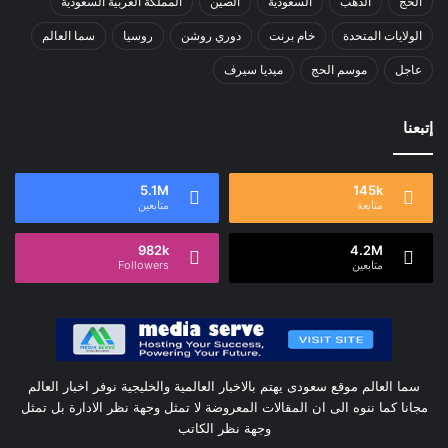
الحج
الذهب
السعودية
الصين
المملكة العربية السعودية
الولايات المتحدة
خام برنت
دوري روشن
روسيا
سما العالم
عاجل
موسم الحج
ميديا سيرف
إتبعنا
5.1M
145k
متابعة
متابعين
982k
4.2M
متابعين
Followers
سما العالم موقع سعودى يهتم بالاخبار العالمية والخليجية نوفر اخبار العالم
مجانا كما ننوه الى ان المقالات المعروضة لا تمثل وجهة نظر الادارة بل تمثل
وجهة نظر الكاتب