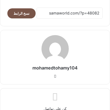
نسخ الرابط
mohamedtohamy104
موقع
الويب
كن على تواصل