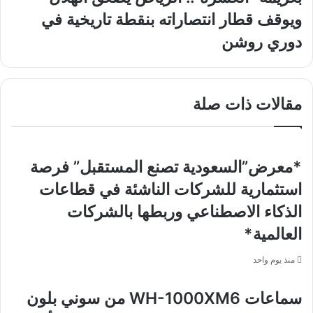
الووشو
"العشرة"..
ويوقف قطار انتصاراته بنقطة تاريخية في
كونغ
الرياض
فو
يصعق
دوري روشن
بالعاصمة
الهلال
الرياض
ويوقف
قطار
انتصاراته
مقالات ذات صلة
بنقطة
تاريخية
في
دوري
*معرض”السعودية تصنع المستقبل” فرصة
روشن
استثمارية للشركات الناشئة في قطاعات
الذكاء الاصطناعي وربطها بالشركات
العالمية*
منذ يوم واحد
سماعات WH-1000XM6 من سوني بلون