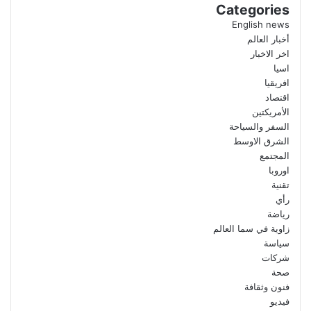
Categories
English news
أخبار العالم
اخر الاخبار
اسيا
افريقيا
اقتصاد
الأمريكتين
السفر والسياحة
الشرق الاوسط
المجتمع
اوروبا
تقنية
رأي
رياضة
زاوية في سما العالم
سياسة
شركات
صحة
فنون وثقافة
فيديو