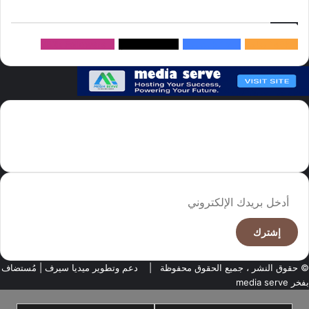
إتبعنا
145k
متابعة
5.1M
متابعين
4.2M
متابعين
Followers
982k
سما العالم موقع سعودى يهتم بالاخبار العالمية والخليجية نوفر اخبار العالم
مجانا كما ننوه الى ان المقالات المعروضة لا تمثل وجهة نظر الادارة بل تمثل
وجهة نظر الكاتب
أدخل
بريدك
الإلكتروني
© حقوق النشر ، جميع الحقوق محفوظة |
دعم وتطوير ميديا سيرف
| مُستضاف
بفخر
media serve