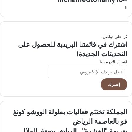
موقع
الويب
كن على تواصل
اشترك في قائمتنا البريدية للحصول على
التحديثات الجديدة!
اشترك الان مجانا
أدخل
بريدك
الإلكتروني
المملكة
المملكة تختتم فعاليات بطولة الووشو كونغ
تختتم
فو بالعاصمة الرياض
فعاليات
بطولة
بعزيمة
بعزيمة "العشرة".. الرياض يصعق الهلال