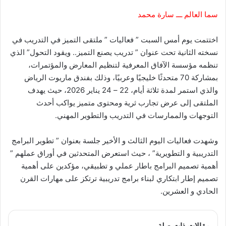
سما العالم ـــ سارة محمد
اختتمت يوم أمس السبت ” فعاليات ” ملتقى التميز في التدريب في
نسخته الثانية تحت عنوان ” تدريب يصنع التميز.. ويقود التحول” الذي
تنظمه مؤسسة الآفاق المعرفية لتنظيم المعارض والمؤتمرات،
بمشاركة 70 متحدثًا خليجيًا وعربيًا، وذلك بفندق ماريوت الرياض
والذي استمر لمدة ثلاثة أيام، 22 – 24 يناير 2026، حيث يهدف
الملتقى إلى عرض تجارب ثرية ومحتوى متميز يواكب أحدث
التوجهات والممارسات في التدريب والتطوير المهني.
وشهدت فعاليات اليوم الثالث و الأخير جلسة بعنوان ” تطوير البرامج
التدريبية و التطويرية” ، حيث استعرض المتحدثين في أوراق عملهم ”
أهمية تصميم البرامج باطار عملي و تطبيقي، مؤكدين على أهمية
تصميم إطار ابتكاري لبناء برامج تدريبية ترتكز على مهارات القرن
الحادي و العشرين.
مقالات ذات صلة