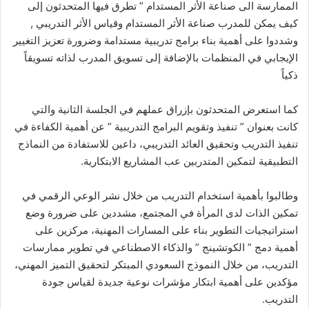
الممارسة الى صناعة الأثر المستدام ” تطرق فيها المتحدثون إلى
كيف يمكن للمدرب صناعة الأثر المستدام وقياس الأثر التدريبي ,
وشددوا على أهمية بناء برامج تدريبية مستدامة وضرورة تعزيز التغيير
الإيجابي في المنظمات بالإضافة إلى تسويق المدرب لذاته تسويقاً
ذكياً
كما استعرض المتحدثون بإزراق عملهم في الجلسة الثانية والتي
كانت بعنوان ” تنفيذ وتقويم البرامج التدريبية ” عن أهمية الكفاءة في
تنفيذ التدريب وتحقيق العائد التدريبي، داعين للاستفادة من النماذج
التطبيقية لتمكين المتدربين عب المشاريع الابتكارية.
وطالبوا بأهمية استخدام التدريب من خلال نشر الوعي الرقمي في
تمكين الذات لدى المرأة في المجتمع، مشددين على ضرورة وضع
استراتيجيات التطوير بناء على المسارات المهنية، مركزين على
أهمية دمج ” الكوتشينج ” والذكاء الاصطناعي في تطوير ممارسات
التدريب، من خلال النموذج السعودي المبتكر لتحقيق التميز المهني،
مؤكدين على أهمية ابتكار مؤشرات نوعية جديدة لقياس جودة
التدريب.