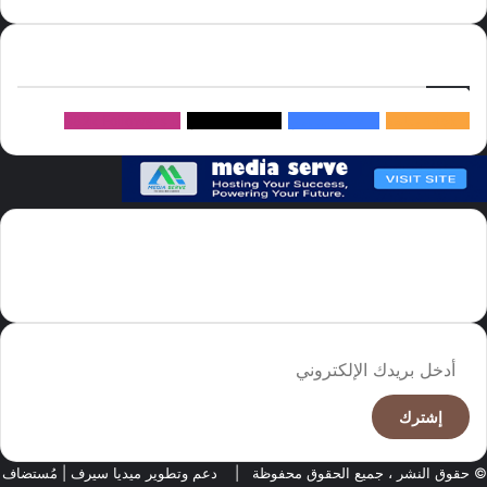
إتبعنا
145k
متابعة
5.1M
متابعين
4.2M
متابعين
Followers
982k
سما العالم موقع سعودى يهتم بالاخبار العالمية والخليجية نوفر اخبار العالم
مجانا كما ننوه الى ان المقالات المعروضة لا تمثل وجهة نظر الادارة بل تمثل
وجهة نظر الكاتب
أدخل
بريدك
الإلكتروني
© حقوق النشر ، جميع الحقوق محفوظة |
دعم وتطوير ميديا سيرف
| مُستضاف