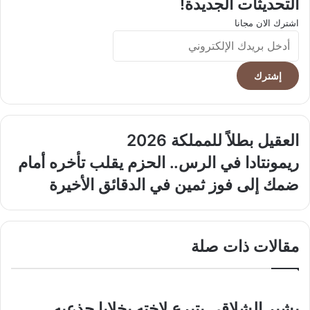
التحديثات الجديدة!
اشترك الان مجانا
أدخل
بريدك
الإلكتروني
العقيل
العقيل بطلاً للمملكة 2026
بطلاً
ريمونتادا
ريمونتادا في الرس.. الحزم يقلب تأخره أمام
للمملكة
في
2026
ضمك إلى فوز ثمين في الدقائق الأخيرة
الرس..
الحزم
يقلب
تأخره
مقالات ذات صلة
أمام
ضمك
إلى
فوز
ثمين
بشير الشلاقي يتبرع لاخته بخلايا جذعيه