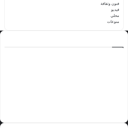
فنون وثقافة
فيديو
محلي
منوعات
الاكثر مشاهدة
سبتمبر 29, 2024
مدرسة أبتدائية حداء الثانية تحتفل باليوم
الوطني السعودي الرابع والتسعين
مايو 12, 2024
فوراً.. غوتيريش يدعو إلى وقف إطلاق النار
في غزة
نوفمبر 10, 2024
وليد بن عبدالعزيز الزهراني عريس الدمام