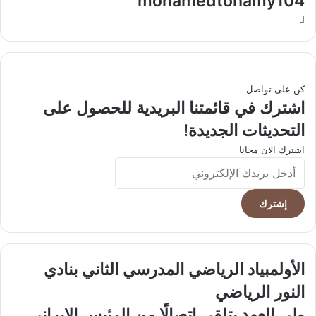
mohamedtohamy104
موقع
الويب
كن على تواصل
اشترك في قائمتنا البريدية للحصول على
التحديثات الجديدة!
اشترك الان مجانا
أدخل
بريدك
الإلكتروني
الأولمبياد
الأولمبياد الرياضي المدرسي الثاني بنادي
الرياضي
النور الرياضي
المدرسي
الثاني
ولي
ولي العهد يتلقى اتصالًا من الرئيس الإيراني