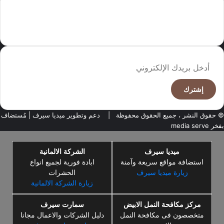
سما العالم موقع سعودى يهتم بالاخبار العالمية والخليجية نوفر اخبار العالم
مجانا كما ننوه الى ان المقالات المعروضة لا تمثل وجهة نظر الادارة بل تمثل
وجهة نظر الكاتب
أدخل
بريدك
الإلكتروني
© حقوق النشر ، جميع الحقوق محفوظة |
دعم وتطوير ميديا سيرف
| مُستضاف
بفخر
media serve
ميديا سيرف
الشركة الالمانية
استضافة مواقع سريعة وآمنة
ابادة فورية لجميع انواع
زيارة ميديا سيرف
الحشرات
زيارة الشركة الالمانية
مركز مكافحة النمل الابيض
سمارت سيرف
متخصصون فى مكافحة النمل
دليل الشركات والاعمال مجانا