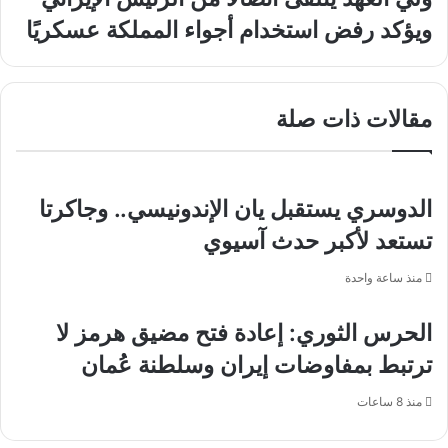
بنادي
العهد
ويؤكد رفض استخدام أجواء المملكة عسكريًا
النور
يتلقى
الرياضي
اتصالًا
من
الرئيس
مقالات ذات صلة
الإيراني
ويؤكد
رفض
استخدام
أجواء
الدوسري يستقبل يان الإندونيسي.. وجاكرتا
المملكة
تستعد لأكبر حدث آسيوي
عسكريًا
منذ ساعة واحدة
الحرس الثوري: إعادة فتح مضيق هرمز لا
ترتبط بمفاوضات إيران وسلطنة عُمان
منذ 8 ساعات