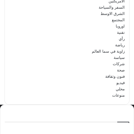
الأمريكتين
السفر والسياحة
الشرق الاوسط
المجتمع
اوروبا
تقنية
رأي
رياضة
زاوية في سما العالم
سياسة
شركات
صحة
فنون وثقافة
فيديو
محلي
منوعات
الاكثر مشاهدة
سبتمبر 29, 2024