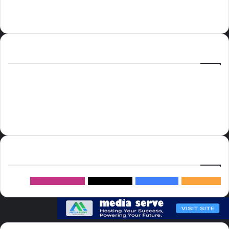
الوسوم
أسعار النفط
الحج
الذهب
أسعار الذهب
أمير الشرقية
الاتحاد
إسماعيل هنية
السعودية
الصين
المملكة العربية السعودية
الولايات المتحدة
دوري روشن
عاجل
موسم الحج
روسيا
سما العالم
خام برنت
ميديا
سيرف
إتبعنا
145k
متابعة
5.1M
متابعين
4.2M
متابعين
Followers
982k