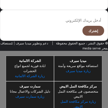
وجهة نظر الكاتب
أدخل
بريدك
الإلكتروني
© حقوق النشر ، جميع الحقوق محفوظة |
دعم وتطوير ميديا سيرف
| مُستضاف
بفخر
media serve
ميديا سيرف
الشركة الالمانية
استضافة مواقع سريعة وآمنة
ابادة فورية لجميع انواع
زيارة ميديا سيرف
الحشرات
زيارة الشركة الالمانية
مركز مكافحة النمل الابيض
سمارت سيرف
متخصصون فى مكافحة النمل
دليل الشركات والاعمال مجانا
الابيض
زيارة سمارت سيرف
زيارة مركز مكافحة النمل
الابيض