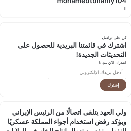
mohamedtohamy104
موقع
الويب
كن على تواصل
اشترك في قائمتنا البريدية للحصول على
التحديثات الجديدة!
اشترك الان مجانا
أدخل
بريدك
الإلكتروني
ولي
ولي العهد يتلقى اتصالًا من الرئيس الإيراني
العهد
ويؤكد رفض استخدام أجواء المملكة عسكريًا
يتلقى
اتصالًا
النفط
النفط يرتفع مع تعطل إنتاج الخام في الولايات