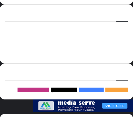
الوسوم
أسعار النفط
الحج
الذهب
أسعار الذهب
أمير الشرقية
الاتحاد
إسماعيل هنية
السعودية
الصين
المملكة العربية السعودية
الولايات المتحدة
دوري روشن
عاجل
موسم الحج
روسيا
سما العالم
خام برنت
ميديا
سيرف
إتبعنا
145k
متابعة
5.1M
متابعين
4.2M
متابعين
Followers
982k
سما العالم موقع سعودى يهتم بالاخبار العالمية والخليجية نوفر اخبار العالم
مجانا كما ننوه الى ان المقالات المعروضة لا تمثل وجهة نظر الادارة بل تمثل