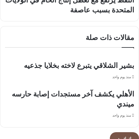
من
يرتفع
المتحدة بسبب عاصفة
الرئيس
مع
الإيراني
تعطل
ويؤكد
إنتاج
رفض
الخام
مقالات ذات صلة
استخدام
في
أجواء
الولايات
المملكة
المتحدة
عسكريًا
بسبب
عاصفة
بشير الشلاقي يتبرع لاخته بخلايا جذعيه
منذ يوم واحد
الأهلي يكشف آخر مستجدات إصابة حارسه
ميندي
منذ يوم واحد
اترك رد