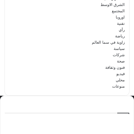
الشرق الاوسط
المجتمع
اوروبا
تقنية
رأي
رياضة
زاوية في سما العالم
سياسة
شركات
صحة
فنون وثقافة
فيديو
محلي
منوعات
الاكثر مشاهدة
سبتمبر 29, 2024
مدرسة أبتدائية حداء الثانية تحتفل باليوم