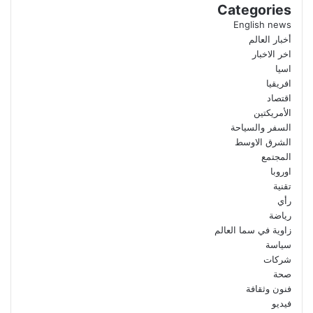
Categories
English news
أخبار العالم
اخر الاخبار
اسيا
افريقيا
اقتصاد
الأمريكتين
السفر والسياحة
الشرق الاوسط
المجتمع
اوروبا
تقنية
رأي
رياضة
زاوية في سما العالم
سياسة
شركات
صحة
فنون وثقافة
فيديو