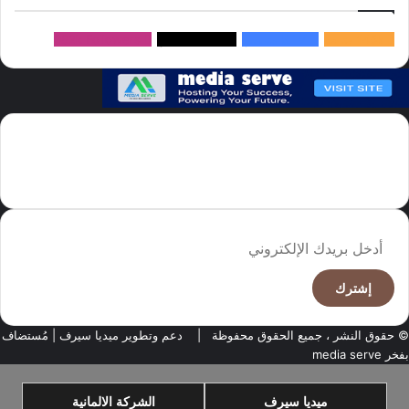
145k
متابعة
5.1M
متابعين
4.2M
متابعين
Followers
982k
سما العالم موقع سعودى يهتم بالاخبار العالمية والخليجية نوفر اخبار العالم
مجانا كما ننوه الى ان المقالات المعروضة لا تمثل وجهة نظر الادارة بل تمثل
وجهة نظر الكاتب
أدخل
بريدك
الإلكتروني
© حقوق النشر ، جميع الحقوق محفوظة |
دعم وتطوير ميديا سيرف
| مُستضاف
بفخر
media serve
ميديا سيرف
الشركة الالمانية