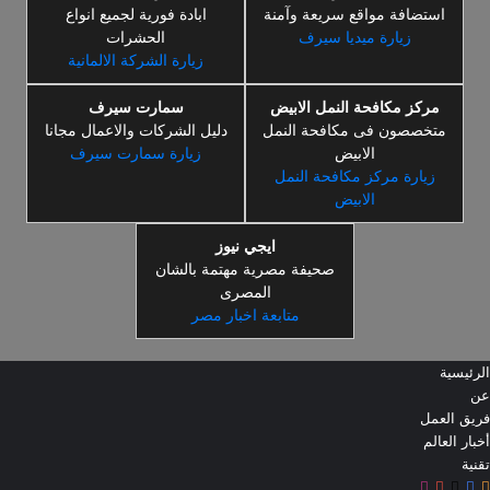
استضافة مواقع سريعة وآمنة
ابادة فورية لجميع انواع
زيارة ميديا سيرف
الحشرات
زيارة الشركة الالمانية
مركز مكافحة النمل الابيض
سمارت سيرف
متخصصون فى مكافحة النمل
دليل الشركات والاعمال مجانا
الابيض
زيارة سمارت سيرف
زيارة مركز مكافحة النمل
الابيض
ايجي نيوز
صحيفة مصرية مهتمة بالشان
المصرى
متابعة اخبار مصر
الرئيسية
عن
فريق العمل
أخبار العالم
تقنية
ملخص
‫X
فيسبوك
‫YouTube
انستقرام