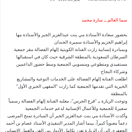
سما العالم ــ سارة محمد
بحضور سعادة الأستاذة مي بنت عبدالعزيز الجبر والأستاذة مها
إبراهيم الخزيم والأستاذة سميرة الجندان
وبمبادرة إنسانية زارت الفنانة الكويتية إلهام الفضالة مقر جمعية
السرطان السعودية بالمنطقة الشرقية حيث كان في استقبالها
مستفيدي ومتطوعي ومنسوبي الجمعية وسط حضور الداعمين
وشركاء النجاح
اطلعت الفنانة إلهام الفضالة على الخدمات النوعية والمشاريع
الخيرية التي تقدمها الجمعية كما زارت “المقهى الخيري الأول”
بالمنطقة
وتوجت الزيارة بـ “قرع الجرس”، معلنه الفنانة إلهام الفضالة رسمياً
سفيرةً للجمعية وللأعمال الإنسانية لدعم خدمات الجمعية
وأكدت الأستاذة مي بنت عبدالعزيز الجبر أن المبادرة تمنح المرضى
دعماً معنوياً كبيراً، بينما أشار المدير التنفيذي الأستاذ عصام بن أحمد
الجعفري إلى أن الزيارة تعزز تكامل الأدوار بين الفن والعمل الإنساني