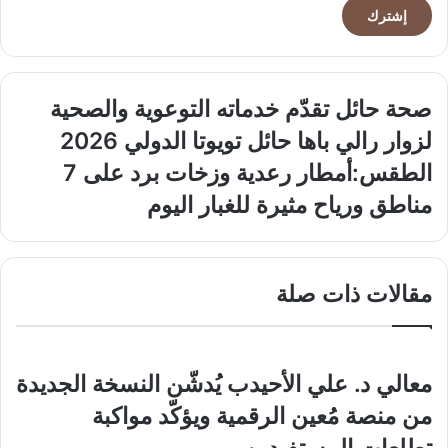
الإلكتروني
صحة
صحة حائل تقدّم خدماته التوعوية والصحية
حائل
لزوار رالي باها حائل تويوتا الدولي 2026
تقدّم
خدماته
الطقس:أمطار
الطقس:أمطار رعدية وزخات برد على 7
التوعوية
رعدية
مناطق ورياح مثيرة للغبار اليوم
والصحية
وزخات
لزوار
برد
رالي
على
باها
7
مقالات ذات صلة
حائل
مناطق
تويوتا
ورياح
الدولي
مثيرة
2026
للغبار
اليوم
معالي د. علي الأحيدب يُدشّن النسخة الجديدة
من منصة مُعين الرقمية ويؤكّد مواكبة
تطلعات المستفيدين