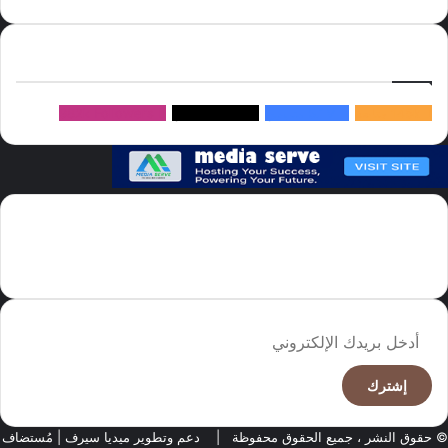
إتبعنا
145k
متابعة
5.1M
متابعين
4.2M
متابعين
Followers
982k
سما العالم موقع سعودى يهتم بالاخبار العالمية والخليجية نوفر اخبار العالم
مجانا كما ننوه الى ان المقالات المعروضة لا تمثل وجهة نظر الادارة بل تمثل
وجهة نظر الكاتب
أدخل
بريدك
الإلكتروني
© حقوق النشر ، جميع الحقوق محفوظة |
دعم وتطوير ميديا سيرف
| مُستضاف