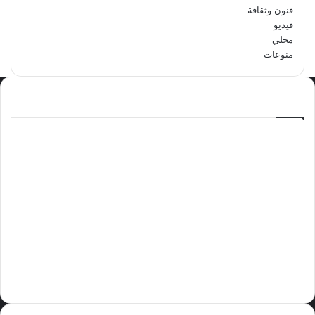
فنون وثقافة
فيديو
محلي
منوعات
الاكثر مشاهدة
سبتمبر 29, 2024
مدرسة أبتدائية حداء الثانية تحتفل باليوم
الوطني السعودي الرابع والتسعين
مايو 12, 2024
فوراً.. غوتيريش يدعو إلى وقف إطلاق النار
في غزة
نوفمبر 10, 2024
وليد بن عبدالعزيز الزهراني عريس الدمام