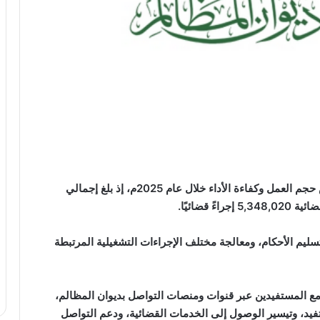
أظهر تقرير ديوان المظالم تحقيق أرقام تشغيلية تعكس حجم العمل وكفاءة الأداء خلال عام 2025م، إذ بلغ إجمالي
 قضائيًا.
ليم الأحكام، ومعالجة مختلف الإجراءات التشغيلية المرتبطة
ركز سجّل 359,370 عملية تواصل مع المستفيدين عبر قنوات ومنصات التواصل بديوان المظالم،
فيد، وتيسير الوصول إلى الخدمات القضائية، ودعم التواصل