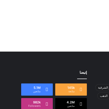
إتبعنا
 الشرقية
145k
5.1M
متابعة
متابعين
الذهب
982k
4.2M
متابعين
Followers