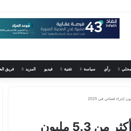
حلي
رأي
سياسة
تقنية
فيديو
المزيد
فريق الع
ديوان المظالم ينجز أكثر من 5.3 مليون