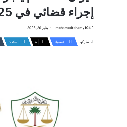
إجراء قضائي في 2025
mohamedtohamy104
يناير 29, 2026
شاركها
فيسبوك
‫X
لينكدإن