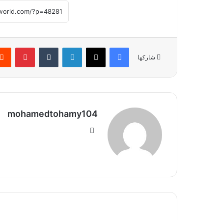
فيسبوك
‫X
لينكدإن
بينتير
شاركها
mohamedtohamy104
موقع
الويب