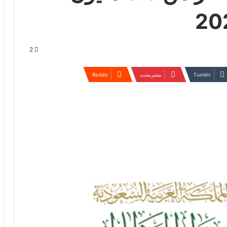
2
بينتيريست