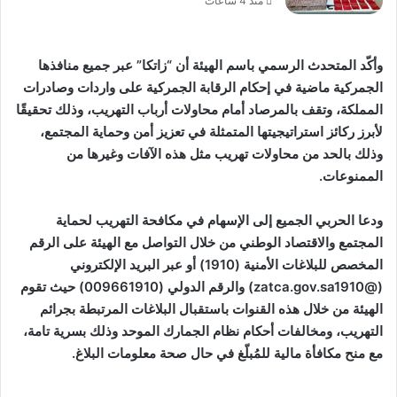
منذ 4 ساعات
وأكّد المتحدث الرسمي باسم الهيئة أن “زاتكا” عبر جميع منافذها
الجمركية ماضية في إحكام الرقابة الجمركية على واردات وصادرات
المملكة، وتقف بالمرصاد أمام محاولات أرباب التهريب، وذلك تحقيقًا
لأبرز ركائز استراتيجيتها المتمثلة في تعزيز أمن وحماية المجتمع،
وذلك بالحد من محاولات تهريب مثل هذه الآفات وغيرها من
الممنوعات.
ودعا الحربي الجميع إلى الإسهام في مكافحة التهريب لحماية
المجتمع والاقتصاد الوطني من خلال التواصل مع الهيئة على الرقم
المخصص للبلاغات الأمنية (1910) أو عبر البريد الإلكتروني
(@zatca.gov.sa1910) والرقم الدولي (009661910) حيث تقوم
الهيئة من خلال هذه القنوات باستقبال البلاغات المرتبطة بجرائم
التهريب، ومخالفات أحكام نظام الجمارك الموحد وذلك بسرية تامة،
مع منح مكافأة مالية للمُبلّغ في حال صحة معلومات البلاغ.