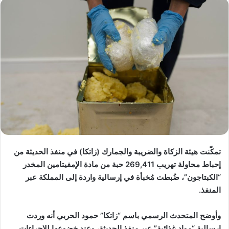
تمكّنت هيئة الزكاة والضريبة والجمارك (زاتكا) في منفذ الحديثة من
إحباط محاولة تهريب 269,411 حبة من مادة الإمفيتامين المخدر
“الكبتاجون”، ضُبطت مُخبأة في إرسالية واردة إلى المملكة عبر
المنفذ.
وأوضح المتحدث الرسمي باسم “زاتكا” حمود الحربي أنه وردت
إرسالية “مواد غذائية” عبر منفذ الحديثة، وعند خضوعها للإجراءات