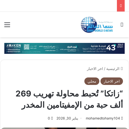
بحث عن
الق
الرئيسية
/
اخر الاخبار
اخر الاخبار
محلي
“زاتكا” تُحبط محاولة تهريب 269
ألف حبة من الإمفيتامين المخدر
mohamedtohamy104
يناير 30, 2026
0