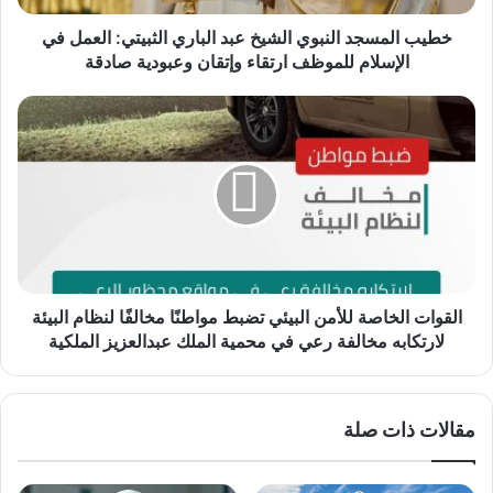
في
الإسلام
خطيب المسجد النبوي الشيخ عبد الباري الثبيتي: العمل في
للموظف
الإسلام للموظف ارتقاء وإتقان وعبودية صادقة
ارتقاء
وإتقان
القوات
وعبودية
الخاصة
صادقة
للأمن
البيئي
تضبط
مواطنًا
مخالفًا
لنظام
البيئة
لارتكابه
القوات الخاصة للأمن البيئي تضبط مواطنًا مخالفًا لنظام البيئة
مخالفة
لارتكابه مخالفة رعي في محمية الملك عبدالعزيز الملكية
رعي
في
محمية
مقالات ذات صلة
الملك
عبدالعزيز
الملكية