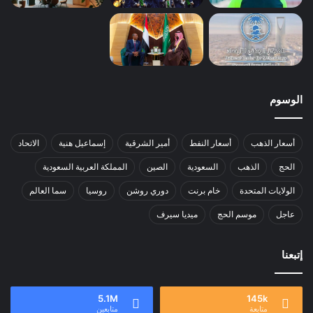
الوسوم
أسعار الذهب
أسعار النفط
أمير الشرقية
إسماعيل هنية
الاتحاد
الحج
الذهب
السعودية
الصين
المملكة العربية السعودية
الولايات المتحدة
خام برنت
دوري روشن
روسيا
سما العالم
عاجل
موسم الحج
ميديا سيرف
إتبعنا
5.1M
145k
متابعة
متابعين