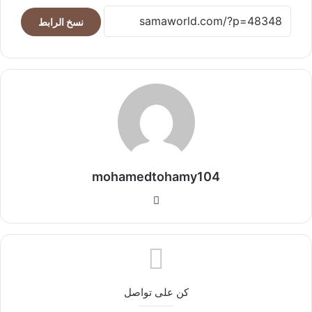
نسخ الرابط
mohamedtohamy104
موقع
الويب
كن على تواصل