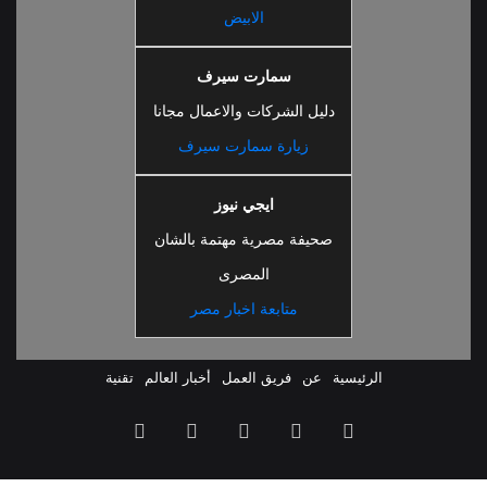
الابيض
سمارت سيرف
دليل الشركات والاعمال مجانا
زيارة سمارت سيرف
ايجي نيوز
صحيفة مصرية مهتمة بالشان
المصرى
متابعة اخبار مصر
الرئيسية
عن
فريق العمل
أخبار العالم
تقنية
ملخص
فيسبوك
‫X
‫YouTube
انستقرام
الموقع