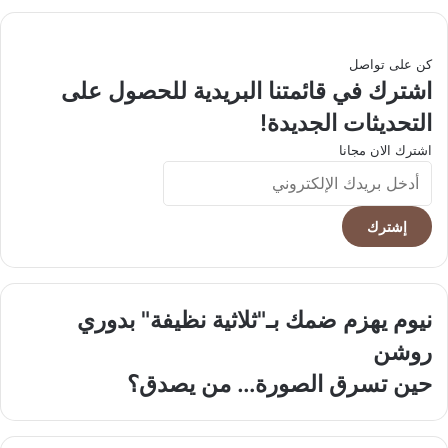
كن على تواصل
اشترك في قائمتنا البريدية للحصول على
التحديثات الجديدة!
اشترك الان مجانا
أدخل
بريدك
الإلكتروني
نيوم
نيوم يهزم ضمك بـ"ثلاثية نظيفة" بدوري
يهزم
روشن
ضمك
بـ"ثلاثية
حين
حين تسرق الصورة… من يصدق؟
نظيفة"
تسرق
بدوري
الصورة…
روشن
من