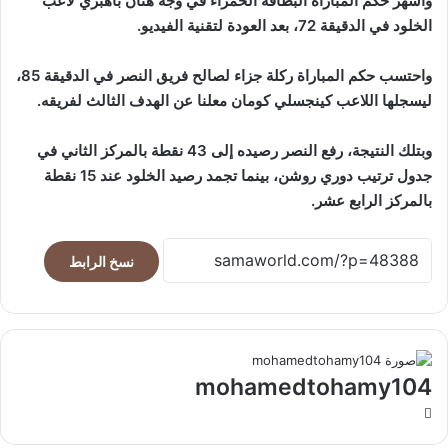
وأشهر حكم المباراة البطاقة الحمراء في وجه هتان باهبري لاعب
الخلود في الدقيقة 72، بعد العودة لتقنية الفيديو.
واحتسب حكم المباراة ركلة جزاء لصالح فريق النصر في الدقيقة 85،
ليسجلها اللاعب كينجسلي كومان معلنا عن الهدف الثالث لفريقه.
وبتلك النتيجة، رفع النصر رصيده إلى 43 نقطة بالمركز الثاني في
جدول ترتيب دوري روشن، بينما تجمد رصيد الخلود عند 15 نقطة
بالمركز الرابع عشر.
نسخ الرابط
mohamedtohamy104
موقع
الويب