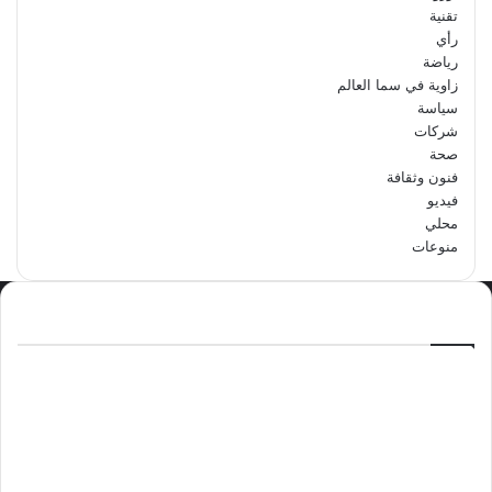
تقنية
رأي
رياضة
زاوية في سما العالم
سياسة
شركات
صحة
فنون وثقافة
فيديو
محلي
منوعات
الاكثر مشاهدة
سبتمبر 29, 2024
مدرسة أبتدائية حداء الثانية تحتفل باليوم
الوطني السعودي الرابع والتسعين
مايو 12, 2024