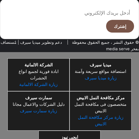
أدخل
بريدك
الإلكتروني
© حقوق النشر ، جميع الحقوق محفوظة |
دعم وتطوير ميديا سيرف
| مُستضاف
بفخر
media serve
ميديا سيرف
الشركة الالمانية
استضافة مواقع سريعة وآمنة
ابادة فورية لجميع انواع
زيارة ميديا سيرف
الحشرات
زيارة الشركة الالمانية
مركز مكافحة النمل الابيض
سمارت سيرف
متخصصون فى مكافحة النمل
دليل الشركات والاعمال مجانا
الابيض
زيارة سمارت سيرف
زيارة مركز مكافحة النمل
الابيض
ايجي نيوز