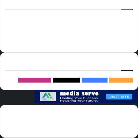
الوسوم
أسعار النفط
الحج
الذهب
أسعار الذهب
أمير الشرقية
الاتحاد
إسماعيل هنية
السعودية
الصين
المملكة العربية السعودية
الولايات المتحدة
دوري روشن
عاجل
موسم الحج
روسيا
سما العالم
خام برنت
ميديا
سيرف
إتبعنا
145k
متابعة
5.1M
متابعين
4.2M
متابعين
Followers
982k
سما العالم موقع سعودى يهتم بالاخبار العالمية والخليجية نوفر اخبار العالم
مجانا كما ننوه الى ان المقالات المعروضة لا تمثل وجهة نظر الادارة بل تمثل
وجهة نظر الكاتب