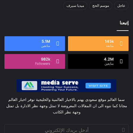
عاجل
موسم الحج
ميديا سيرف
إتبعنا
5.1M
145k
متابعة
متابعين
982k
4.2M
متابعين
Followers
سما العالم موقع سعودى يهتم بالاخبار العالمية والخليجية نوفر اخبار العالم
مجانا كما ننوه الى ان المقالات المعروضة لا تمثل وجهة نظر الادارة بل تمثل
وجهة نظر الكاتب
أدخل
بريدك