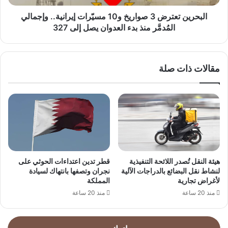
المُدمَّر
منذ
البحرين تعترض 3 صواريخ و10 مسيّرات إيرانية.. وإجمالي
بدء
المُدمَّر منذ بدء العدوان يصل إلى 327
العدوان
يصل
إلى
مقالات ذات صلة
327
هيئة النقل تُصدر اللائحة التنفيذية
قطر تدين اعتداءات الحوثي على
لنشاط نقل البضائع بالدراجات الآلية
نجران وتصفها بانتهاك لسيادة
لأغراض تجارية
المملكة
منذ 20 ساعة
منذ 20 ساعة