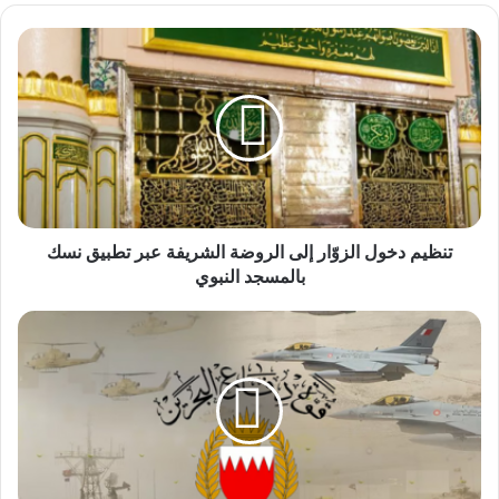
تنظيم
دخول
الزوّار
إلى
الروضة
الشريفة
عبر
تطبيق
نسك
بالمسجد
تنظيم دخول الزوّار إلى الروضة الشريفة عبر تطبيق نسك
النبوي
بالمسجد النبوي
البحرين
تعترض
3
صواريخ
و10
مسيّرات
إيرانية..
وإجمالي