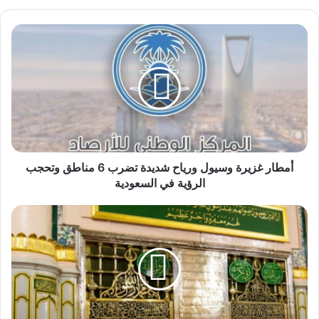
أمطار
غزيرة
وسيول
ورياح
شديدة
تضرب
6
مناطق
وتحجب
الرؤية
أمطار غزيرة وسيول ورياح شديدة تضرب 6 مناطق وتحجب
في
الرؤية في السعودية
السعودية
تنظيم
دخول
الزوّار
إلى
الروضة
الشريفة
عبر
تطبيق