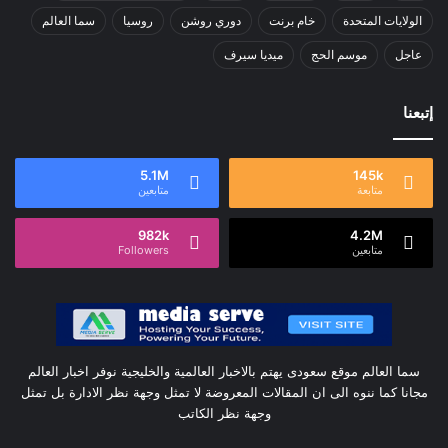
الولايات المتحدة
خام برنت
دوري روشن
روسيا
سما العالم
عاجل
موسم الحج
ميديا سيرف
إتبعنا
5.1M
145k
متابعة
متابعين
982k
4.2M
متابعين
Followers
سما العالم موقع سعودى يهتم بالاخبار العالمية والخليجية نوفر اخبار العالم
مجانا كما ننوه الى ان المقالات المعروضة لا تمثل وجهة نظر الادارة بل تمثل
وجهة نظر الكاتب