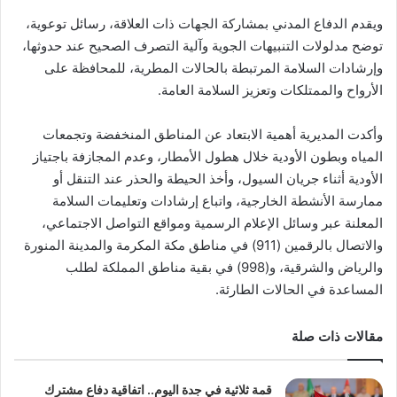
ويقدم الدفاع المدني بمشاركة الجهات ذات العلاقة، رسائل توعوية،
توضح مدلولات التنبيهات الجوية وآلية التصرف الصحيح عند حدوثها،
وإرشادات السلامة المرتبطة بالحالات المطرية، للمحافظة على
الأرواح والممتلكات وتعزيز السلامة العامة.
وأكدت المديرية أهمية الابتعاد عن المناطق المنخفضة وتجمعات
المياه وبطون الأودية خلال هطول الأمطار، وعدم المجازفة باجتياز
الأودية أثناء جريان السيول، وأخذ الحيطة والحذر عند التنقل أو
ممارسة الأنشطة الخارجية، واتباع إرشادات وتعليمات السلامة
المعلنة عبر وسائل الإعلام الرسمية ومواقع التواصل الاجتماعي،
والاتصال بالرقمين (911) في مناطق مكة المكرمة والمدينة المنورة
والرياض والشرقية، و(998) في بقية مناطق المملكة لطلب
المساعدة في الحالات الطارئة.
مقالات ذات صلة
قمة ثلاثية في جدة اليوم.. اتفاقية دفاع مشترك