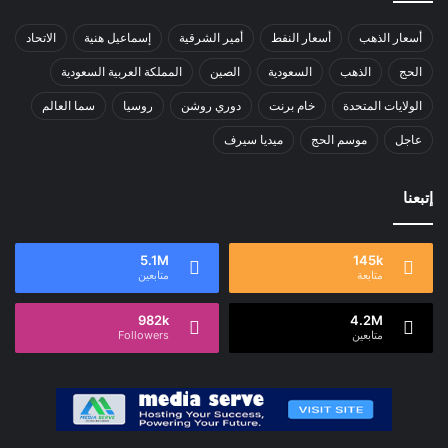
أسعار الذهب
أسعار النفط
أمير الشرقية
إسماعيل هنية
الاتحاد
الحج
الذهب
السعودية
الصين
المملكة العربية السعودية
الولايات المتحدة
خام برنت
دوري روشن
روسيا
سما العالم
عاجل
موسم الحج
ميديا سيرف
إتبعنا
5.1M
145k
متابعة
متابعين
982k
4.2M
متابعين
Followers