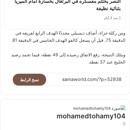
النصر يختتم معسكره في البرتغال بخسارة أمام ألميريا
بثنائية نظيفة
منذ 3 أيام
ومن ركلة جزاء، أضاف ديمبيلي مجددًا الهدف الرابع لفريقه في
الدقيقة 75، قبل أن يسجل كالفو الهدف الخامس في الدقيقة 81.
وبتلك النتيجة، رفع الاتفاق رصيده إلى 49 نقطة، فيما تجمد رصيد
الخليج عند 37 نقطة.
نسخ الرابط
mohamedtohamy104
موقع
الويب