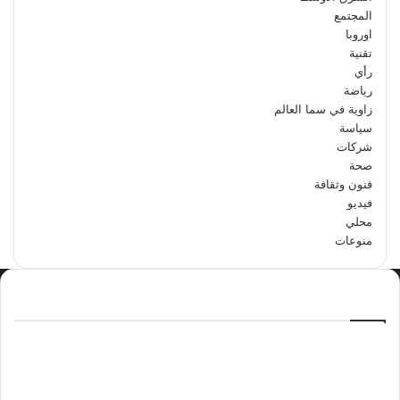
المجتمع
اوروبا
تقنية
رأي
رياضة
زاوية في سما العالم
سياسة
شركات
صحة
فنون وثقافة
فيديو
محلي
منوعات
الاكثر مشاهدة
سبتمبر 29, 2024
مدرسة أبتدائية حداء الثانية تحتفل باليوم