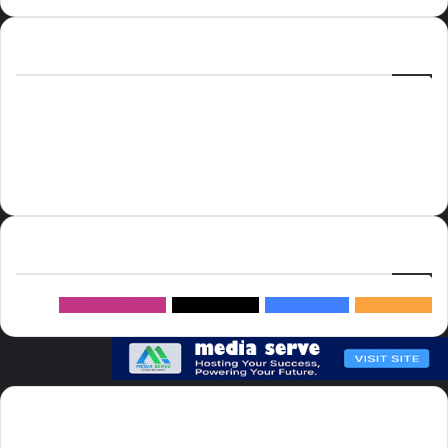
الوسوم
أسعار النفط
الحج
الذهب
أسعار الذهب
أمير الشرقية
الاتحاد
إسماعيل هنية
السعودية
الصين
المملكة العربية السعودية
الولايات المتحدة
دوري روشن
عاجل
موسم الحج
روسيا
سما العالم
خام برنت
ميديا
سيرف
إتبعنا
145k
متابعة
5.1M
متابعين
4.2M
متابعين
Followers
982k
سما العالم موقع سعودى يهتم بالاخبار العالمية والخليجية نوفر اخبار العالم
مجانا كما ننوه الى ان المقالات المعروضة لا تمثل وجهة نظر الادارة بل تمثل