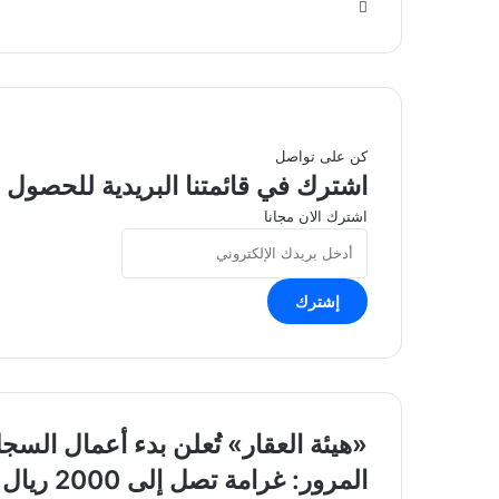
موقع
الويب
كن على تواصل
اشترك في قائمتنا البريدية للحصول ع
اشترك الان مجانا
أدخل
بريدك
الإلكتروني
«هيئة
«هيئة العقار» تُعلن بدء أعمال ال
العقار»
المرور:
المرور: غ
تُعلن
غرامة