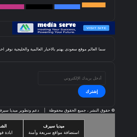
145k
متابعة
5.1M
متابعين
4.2M
متابعين
Followers
k
سما العالم موقع سعودى يهتم بالاخبار العالمية والخليجية نوفر اخ
أدخل
بريدك
الإلكتروني
© حقوق النشر ، جميع الحقوق محفوظة |
دعم وتطوير ميديا سير
ميديا سيرف
الشر
استضافة مواقع سريعة وآمنة
ابادة فو