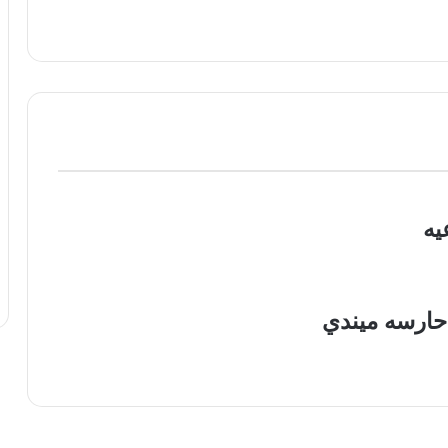
يه
حارسه ميندي