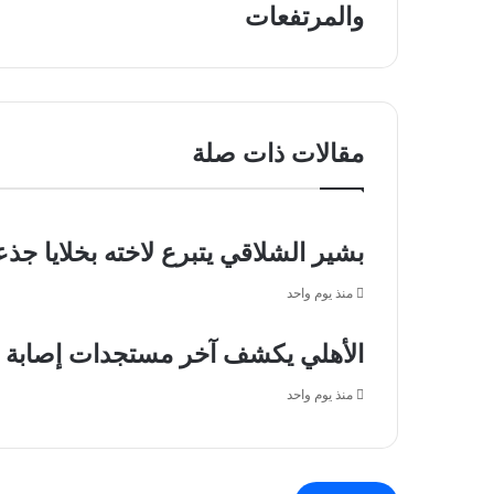
بدء
والمرتفعات
تصل
أعمال
إلى
السجل
2000
العقاري
ريال
في
لتجاوز
منطقة
المركبات
عسير
مقالات ذات صلة
في
المنعطفات
والمرتفعات
بشير الشلاقي يتبرع لاخته بخلايا جذع
منذ يوم واحد
الأهلي يكشف آخر مستجدات إصابة 
منذ يوم واحد