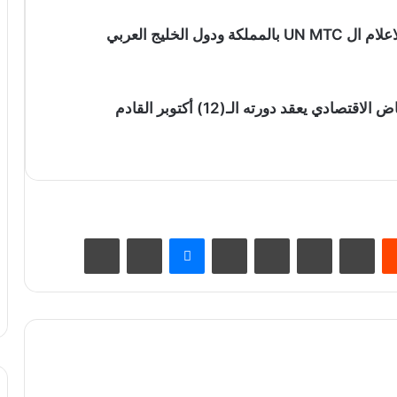
 الخليج العربي
 يعقد دورته الـ(12) أكتوبر القادم
يست
Odnoklassniki
‫Pocket
سكايب
ماسنجر
مشاركة عبر البريد
طباعة