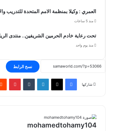
العمري : وكيلا بمنظمة الامم المتحدة للتدريب والاعلام ال UN MTC بالمملكة ودول
منذ 5 ساعات
تحت رعاية خادم الحرمين الشريفين.. منتدى الرياض الاقتصادي
منذ يوم واحد
نسخ الرابط
فيسبوك
‫X
لينكدإن
بينتير
شاركها
mohamedtohamy104