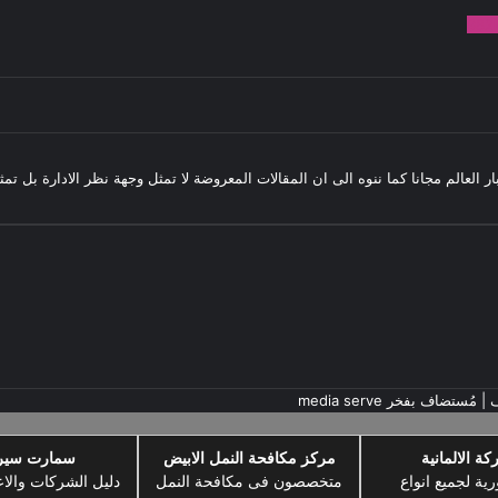
982
بار العالم مجانا كما ننوه الى ان المقالات المعروضة لا تمثل وجهة نظر الادارة بل ت
ف
| مُستضاف بفخر
media serve
كة الالمانية
مركز مكافحة النمل الابيض
سمارت سي
رية لجميع انواع
متخصصون فى مكافحة النمل
دليل الشركات والاع