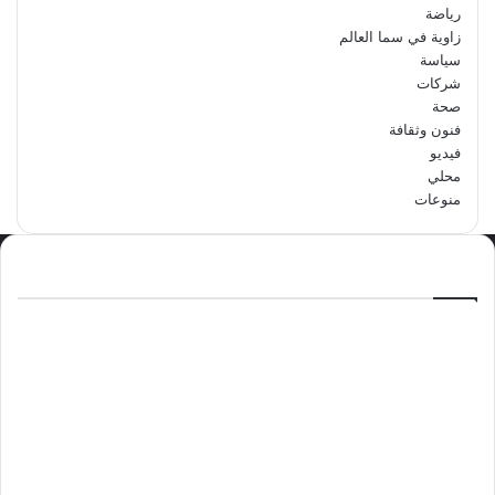
رياضة
زاوية في سما العالم
سياسة
شركات
صحة
فنون وثقافة
فيديو
محلي
منوعات
الاكثر مشاهدة
سبتمبر 29, 2024
مدرسة أبتدائية حداء الثانية تحتفل باليوم
الوطني السعودي الرابع والتسعين
مايو 12, 2024
فوراً.. غوتيريش يدعو إلى وقف إطلاق النار
في غزة