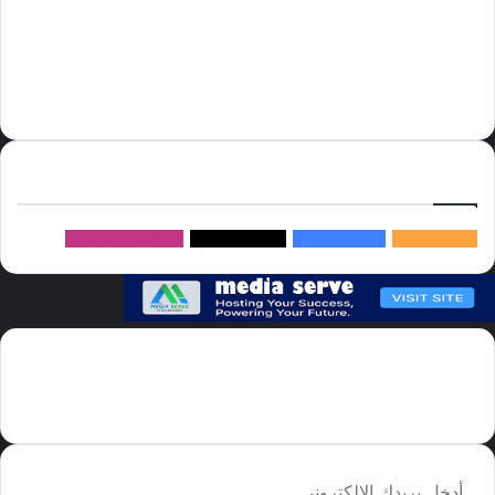
أسعار النفط
الحج
الذهب
أسعار الذهب
أمير الشرقية
الاتحاد
إسماعيل هنية
السعودية
الصين
المملكة العربية السعودية
الولايات المتحدة
دوري روشن
عاجل
موسم الحج
روسيا
سما العالم
خام برنت
ميديا
سيرف
إتبعنا
145k
متابعة
5.1M
متابعين
4.2M
متابعين
Followers
982k
سما العالم موقع سعودى يهتم بالاخبار العالمية والخليجية نوفر اخبار العالم
مجانا كما ننوه الى ان المقالات المعروضة لا تمثل وجهة نظر الادارة بل تمثل
وجهة نظر الكاتب
أدخل