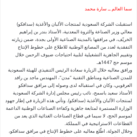
سما العالم ــ سارة محمد
استقبلت الشركة السعودية لمنتجات الألبان والأغذية (سدافكو)
معالي وزير الصناعة والثروة المعدنية، الأستاذ بندر بن إبراهيم
الخريّف، في مرافقها بالمدينة الصناعية الأولى بجدة، ضمن زيارته
التفقدية لعدد من المصانع الوطنية للاطلاع على خطوط الإنتاج
وتقييم الجاهزية التشغيلية لتلبية احتياجات ضيوف الرحمن خلال
موسم حج 1447هـ.
ورافق معاليه خلال الزيارة سعادة الرئيس التنفيذي للهيئة السعودية
للمدن الصناعية ومناطق التقنية “مدن”، المهندس ماجد بن رافد
العرقوبي، وكان في استقباله لدى وصوله إلى مرافق سدافكو
الأستاذ سعيد باسمح، نائب رئيس مجلس إدارة الشركة السعودية
لمنتجات الألبان والأغذية (سدافكو). وتأتي هذه الزيارة في إطار جهود
الوزارة المستمرة لمتابعة جاهزية وكفاءة الصناعات الوطنية الداعمة
لموسم الحج، لا سيما في قطاع الصناعات الغذائية الذي يعد من
القطاعات الاستراتيجية في المملكة.
وخلال الجولة، اطّلع معاليه على خطوط الإنتاج في مرافق سدافكو،