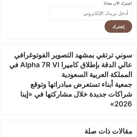
اشترك الان مجانا
أدخل
بريدك
الإلكتروني
سوني
سوني ترتقي بمشهد التصوير الفوتوغرافي
ترتقي
عالي الدقة بإطلاق كاميرا Alpha 7R VI في
بمشهد
التصوير
المملكة العربية السعودية
الفوتوغرافي
جمعية
جمعية أبناء تستعرض مبادراتها وتوقع
عالي
أبناء
الدقة
شراكات جديدة خلال مشاركتها في «إينا
تستعرض
بإطلاق
مبادراتها
2026»
كاميرا
وتوقع
Alpha
شراكات
7R
جديدة
VI
خلال
مقالات ذات صلة
في
مشاركتها
المملكة