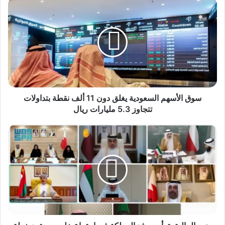
سوق
الأسهم
السعودية
يغلق
دون
11
ألف
نقطة
بتداولات
تتجاوز
سوق الأسهم السعودية يغلق دون 11 ألف نقطة بتداولات
5.3
تتجاوز 5.3 مليارات ريال
مليارات
ريال
وزير
المالية
يترأس
وفد
المملكة
في
اجتماع
خليجي
يعتمد
خطة