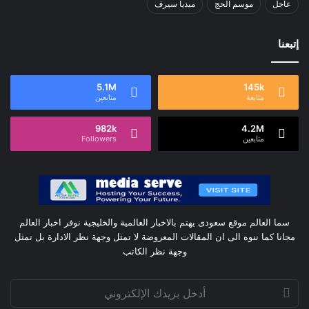
عاجل
موسم الحج
ميديا سيرف
إتبعنا
5.1M
145k
متابعة
متابعين
982k
4.2M
متابعين
Followers
سما العالم موقع سعودى يهتم بالاخبار العالمية والخليجية نوفر اخبار العالم
مجانا كما ننوه الى ان المقالات المعروضة لا تمثل وجهة نظر الادارة بل تمثل
وجهة نظر الكاتب
أدخل
بريدك