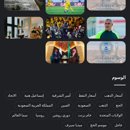
الوسوم
أسعار الذهب
أسعار النفط
أمير الشرقية
إسماعيل هنية
الاتحاد
الحج
الذهب
السعودية
الصين
المملكة العربية السعودية
الولايات المتحدة
خام برنت
دوري روشن
روسيا
سما العالم
عاجل
موسم الحج
ميديا سيرف