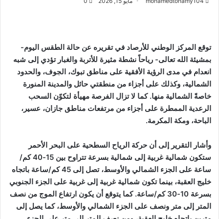
mohamedtohamy104
مايو 15, 2026
0
توقع المركز الوطني للأرصاد في تقريره عن حالة الطقس اليوم-
بمشيئة الله تعالى- رياحاً نشطة مثيرة للأتربة والغبار تؤدي إلى شبه
انعدام في مدى الرؤية الأفقية على مناطق تبوك، الجوف، والحدود
الشمالية، وكذلك على أجزاء من منطقتي حائل والمدينة المنورة
خاصةً الشمالية منها. كما لا تزال الفرصة مهيأة لتكوّن السحب
الرعدية الممطرة على أجزاء من مرتفعات مناطق جازان، عسير،
الباحة، ومكة المكرمة.
وأشار التقرير إلى أن حركة الرياح السطحية على البحر الأحمر
ستكون شمالية غربية إلى شمالية بسرعة تتراوح بين 15-40 كم/
ساعة على الجزء الشمالي والأوسط، تصل إلى 45 كم/ساعة باتجاه
خليج العقبة، بينما تكون شمالية غربية إلى غربية على الجزء الجنوبي
بسرعة 10-30 كم/ساعة. كما يتوقع أن يكون ارتفاع الموج من نصف
المتر إلى متر ونصف على الجزء الشمالي والأوسط، كما يصل إلى
مترين باتجاه خليج العقبة، ومن نصف المتر إلى متر على الجزء