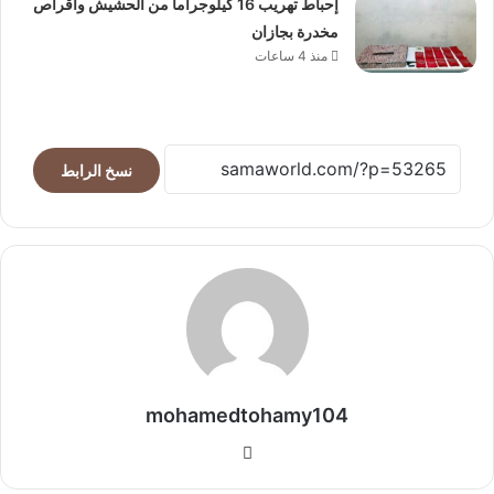
إحباط تهريب 16 كيلوجراما من الحشيش وأقراص
مخدرة بجازان
منذ 4 ساعات
نسخ الرابط
mohamedtohamy104
موقع
الويب