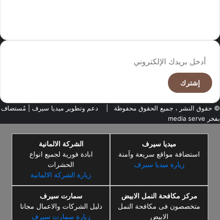
سما العالم موقع سعودى يهتم بالاخبار العالمية والخليجية نوفر اخبار العالم
مجانا كما ننوه الى ان المقالات المعروضة لا تمثل وجهة نظر الادارة بل تمثل
وجهة نظر الكاتب
أدخل
بريدك
الإلكتروني
© حقوق النشر ، جميع الحقوق محفوظة |
دعم وتطوير ميديا سيرف
| مُستضاف
بفخر
media serve
ميديا سيرف
الشركة الالمانية
استضافة مواقع سريعة وآمنة
ابادة فورية لجميع انواع
زيارة ميديا سيرف
الحشرات
زيارة الشركة الالمانية
مركز مكافحة النمل الابيض
سمارت سيرف
متخصصون فى مكافحة النمل
دليل الشركات والاعمال مجانا
الابيض
زيارة سمارت سيرف