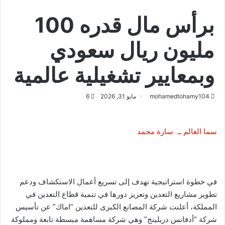
برأس مال قدره 100
مليون ريال سعودي
وبمعايير تشغيلية عالمية
mohamedtohamy104
مايو 31, 2026
6
سما العالم ــ سارة محمد
في خطوة استراتيجية تهدف إلى تسريع أعمال الاستكشاف ودعم
تطوير مشاريع التعدين وتعزيز دورها في تنمية قطاع التعدين في
المملكة، أعلنت شركة المصانع الكبرى للتعدين “اماك” عن تأسيس
شركة “أدفانس دريلينج” وهي شركة مساهمة مبسطة تابعة ومملوكة