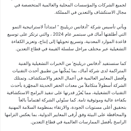
لجميع الشركات والمؤسسات المحلية والعالمية المتخصصة في
مجال الاستكشاف والتعدين في المملكة.
ويأتي تأسيس شركة “أدفانس دريلينج ” امتداداً لاستراتيجية النمو
التي أطلقتها أماك في سبتمبر عام 2024 ، والتي ترتكز على توسيع
قاعدة الموارد المعدنية، وتسريع تحويلها إلى إنتاج، وتعزيز الكفاءة
التشغيلية عبر مختلف مراحل سلسلة القيمة في قطاع التعدين.
كما ستستفيد ‘أدفانس دريلينج’ من الخبرات التشغيلية والفنية
المتراكمة لدى شركة أماك، بما يُمكّنها من تطبيق أحدث التقنيات
وأفضل المعايير العالمية في أعمال الحفر والاستكشاف. وتمتلك
الشركة أسطولاً متكاملاً من معدات الحفر الحديثة المجهّزة بأحدث
التقنيات التشغيلية، مما يُعزّز قدرتها على تنفيذ البرامج الاستكشافية
بكفاءة عالية وموثوقية تامة. كما ستُولي الشركة اهتماماً بالغاً
بتحقيق أعلى مستويات الجودة، والارتقاء بمنظومة السلامة المهنية
والمحافظة على البيئة وفق أرقى المعايير الدولية، بما يعكس التزامها
الراسخ بأفضل الممارسات العالمية في قطاع التعدين.