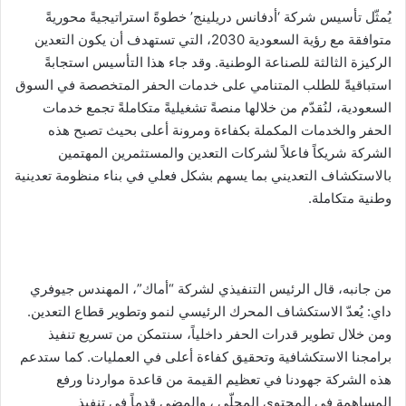
يُمثّل تأسيس شركة ‘أدفانس دريلينج’ خطوةً استراتيجيةً محوريةً
متوافقة مع رؤية السعودية 2030، التي تستهدف أن يكون التعدين
الركيزة الثالثة للصناعة الوطنية. وقد جاء هذا التأسيس استجابةً
استباقيةً للطلب المتنامي على خدمات الحفر المتخصصة في السوق
السعودية، لنُقدّم من خلالها منصةً تشغيليةً متكاملةً تجمع خدمات
الحفر والخدمات المكملة بكفاءة ومرونة أعلى بحيث تصبح هذه
الشركة شريكاً فاعلاً لشركات التعدين والمستثمرين المهتمين
بالاستكشاف التعديني بما يسهم بشكل فعلي في بناء منظومة تعدينية
وطنية متكاملة.
من جانبه، قال الرئيس التنفيذي لشركة “أماك”، المهندس جيوفري
داي: يُعدّ الاستكشاف المحرك الرئيسي لنمو وتطوير قطاع التعدين.
ومن خلال تطوير قدرات الحفر داخلياً، سنتمكن من تسريع تنفيذ
برامجنا الاستكشافية وتحقيق كفاءة أعلى في العمليات. كما ستدعم
هذه الشركة جهودنا في تعظيم القيمة من قاعدة مواردنا ورفع
المساهمة في المحتوى المحلّي ، والمضي قدماً في تنفيذ