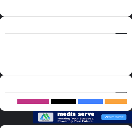
الوسوم
أسعار النفط
الحج
الذهب
أسعار الذهب
أمير الشرقية
الاتحاد
إسماعيل هنية
السعودية
الصين
المملكة العربية السعودية
الولايات المتحدة
دوري روشن
عاجل
موسم الحج
روسيا
سما العالم
خام برنت
ميديا
سيرف
إتبعنا
145k
متابعة
5.1M
متابعين
4.2M
متابعين
Followers
982k