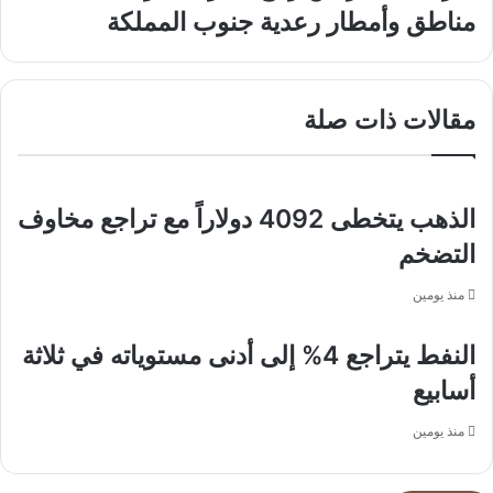
تحذر
مناطق
مناطق وأمطار رعدية جنوب المملكة
من
واستمرار
رياح
السحب
مثيرة
الرعدية
للأتربة
الممطرة
مقالات ذات صلة
على
جنوب
6
غرب
مناطق
المملكة
وأمطار
رعدية
الذهب يتخطى 4092 دولاراً مع تراجع مخاوف
جنوب
التضخم
المملكة
منذ يومين
النفط يتراجع 4% إلى أدنى مستوياته في ثلاثة
أسابيع
منذ يومين