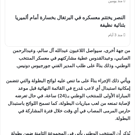
منذ يومين
النصر يختتم معسكره في البرتغال بخسارة أمام ألميريا
بثنائية نظيفة
منذ 3 أيام
من جهة أخرى، سيواصل اللاعبون عبدالله آل سالم، وعبدالرحمن
الصانبي، وعبدالقدوس عطية مشاركتهم في معسكر المنتخب
الوطني، وذلك بناءً على طلب المدير الفني جورجيوس دونيس.
ويأتي ذلك الإجراء بناءً على ما تنص عليه لوائح البطولة والتي تتضمن
إمكانية استبدال أي لاعب مُدرج في القائمة النهائية قبل موعد
المباراة الأولى للمنتخب الوطني بـ(24) ساعة، في حال تعرضه
لإصابة تمنعه من لعب مباريات البطولة، كما تسمح اللوائح باستبدال
حارس المرمى المصاب في أي وقت خلال فترة المشاركة في
البطولة.
يُذكر أن المنتخب الوطني يأتي في المجموعة الثامنة ضمن بطولة