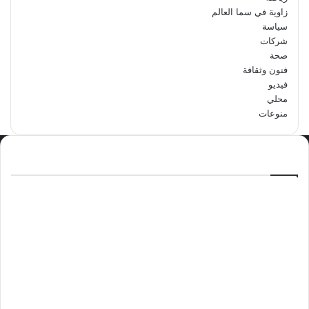
زاوية في سما العالم
سياسة
شركات
صحة
فنون وثقافة
فيديو
محلي
منوعات
الاكثر مشاهدة
سبتمبر 29, 2024
مدرسة أبتدائية حداء الثانية تحتفل باليوم
الوطني السعودي الرابع والتسعين
مايو 12, 2024
فوراً.. غوتيريش يدعو إلى وقف إطلاق النار
في غزة