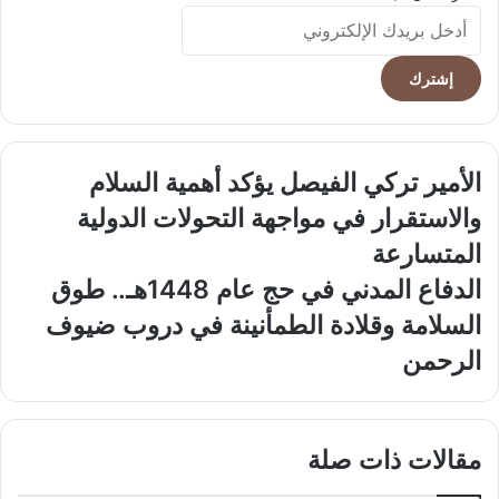
أدخل
بريدك
الإلكتروني
الأمير
الأمير تركي الفيصل يؤكد أهمية السلام
تركي
والاستقرار في مواجهة التحولات الدولية
الفيصل
يؤكد
المتسارعة
أهمية
الدفاع
الدفاع المدني في حج عام 1448هـ.. طوق
السلام
المدني
والاستقرار
السلامة وقلادة الطمأنينة في دروب ضيوف
في
في
حج
الرحمن
مواجهة
عام
التحولات
1448هـ..
الدولية
طوق
المتسارعة
السلامة
مقالات ذات صلة
وقلادة
الطمأنينة