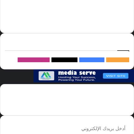
أسعار النفط
الحج
الذهب
أسعار الذهب
أمير الشرقية
الاتحاد
إسماعيل هنية
السعودية
الصين
المملكة العربية السعودية
الولايات المتحدة
دوري روشن
عاجل
موسم الحج
روسيا
سما العالم
خام برنت
ميديا
سيرف
إتبعنا
145k
متابعة
5.1M
متابعين
4.2M
متابعين
Followers
982k
سما العالم موقع سعودى يهتم بالاخبار العالمية والخليجية نوفر اخبار العالم
مجانا كما ننوه الى ان المقالات المعروضة لا تمثل وجهة نظر الادارة بل تمثل
وجهة نظر الكاتب
أدخل
بريدك