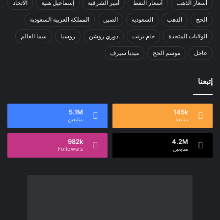
أسعار الذهب
أسعار النفط
أمير الشرقية
إسماعيل هنية
الاتحاد
الحج
الذهب
السعودية
الصين
المملكة العربية السعودية
الولايات المتحدة
خام برنت
دوري روشن
روسيا
سما العالم
عاجل
موسم الحج
ميديا سيرف
إتبعنا
5.1M
145k
متابعة
متابعين
982k
4.2M
متابعين
Followers
سما العالم موقع سعودى يهتم بالاخبار العالمية والخليجية نوفر اخبار العالم
مجانا كما ننوه الى ان المقالات المعروضة لا تمثل وجهة نظر الادارة بل تمثل