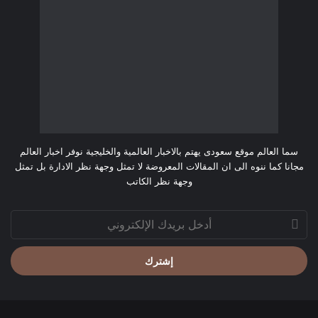
وجهة نظر الكاتب
أدخل
بريدك
الإلكتروني
© حقوق النشر ، جميع الحقوق محفوظة |
دعم وتطوير ميديا سيرف
|
مُستضاف بفخر
media serve
ميديا سيرف
استضافة مواقع سريعة وآمنة
زيارة ميديا سيرف
الشركة الالمانية