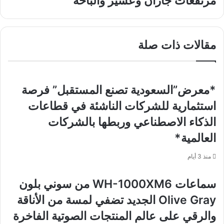
مرتفعات جازان وعسير والباحة
والإبداع
رعدية
في
ورياح
دورتها
نشطة
السادسة
على
مقالات ذات صلة
مرتفعات
جازان
وعسير
والباحة
*معرض”السعودية تصنع المستقبل” فرصة
استثمارية للشركات الناشئة في قطاعات
الذكاء الاصطناعي وربطها بالشركات
العالمية*
منذ 3 أيام
سماعات WH-1000XM6 من سوني بلون
Olive Gray الجديد تضفي لمسة من الأناقة
والرقي على عالم المنتجات الصوتية الفاخرة