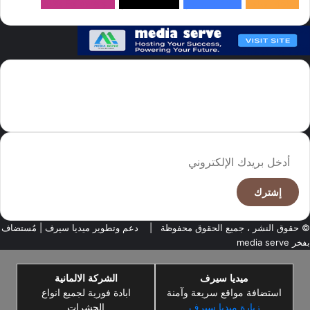
145k
متابعة
5.1M
متابعين
4.2M
متابعين
Followers
982k
سما العالم موقع سعودى يهتم بالاخبار العالمية والخليجية نوفر اخبار العالم
مجانا كما ننوه الى ان المقالات المعروضة لا تمثل وجهة نظر الادارة بل تمثل
وجهة نظر الكاتب
أدخل
بريدك
الإلكتروني
© حقوق النشر ، جميع الحقوق محفوظة |
دعم وتطوير ميديا سيرف
| مُستضاف
بفخر
media serve
ميديا سيرف
الشركة الالمانية
استضافة مواقع سريعة وآمنة
ابادة فورية لجميع انواع
زيارة ميديا سيرف
الحشرات