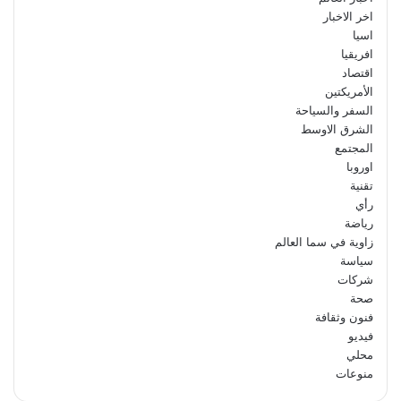
اخر الاخبار
اسيا
افريقيا
اقتصاد
الأمريكتين
السفر والسياحة
الشرق الاوسط
المجتمع
اوروبا
تقنية
رأي
رياضة
زاوية في سما العالم
سياسة
شركات
صحة
فنون وثقافة
فيديو
محلي
منوعات