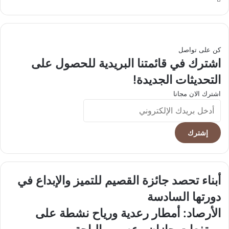
الويب
كن على تواصل
اشترك في قائمتنا البريدية للحصول على
التحديثات الجديدة!
اشترك الان مجانا
أدخل
بريدك
الإلكتروني
أبناء
أبناء تحصد جائزة القصيم للتميز والإبداع في
تحصد
دورتها السادسة
جائزة
القصيم
الأرصاد:
الأرصاد: أمطار رعدية ورياح نشطة على
للتميز
أمطار