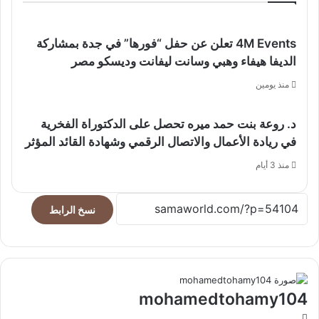
4M Events تعلن عن حفل “فورها” في جدة بمشاركة
الديفا هيفاء وهبي وسانت ليفانت وديسكو مصر
منذ يومين
د. روعة بنت حمد ميره تحصل على الدكتوراة الفخرية
في ريادة الأعمال والاتصال الرقمي وشهادة القائد المؤثر
منذ 3 أيام
نسخ الرابط
mohamedtohamy104
موقع