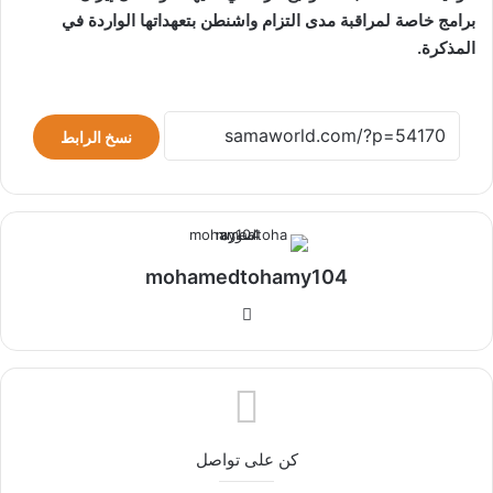
برامج خاصة لمراقبة مدى التزام واشنطن بتعهداتها الواردة في
المذكرة.
نسخ الرابط
mohamedtohamy104
موقع
الويب
كن على تواصل