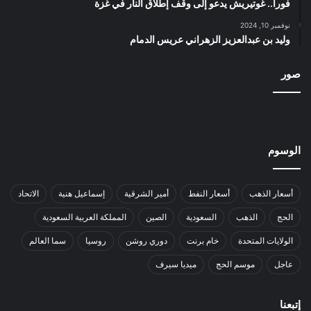
فوراً.. غوتيريش يدعو إلى وقف إطلاق النار في غزة
نوفمبر 10, 2024
وليد بن عبدالعزيز الزهراني عريس الدمام
صور
الوسوم
أسعار الذهب
أسعار النفط
أمير الشرقية
إسماعيل هنية
الاتحاد
الحج
الذهب
السعودية
الصين
المملكة العربية السعودية
الولايات المتحدة
خام برنت
دوري روشن
روسيا
سما العالم
عاجل
موسم الحج
ميديا سيرف
إتبعنا