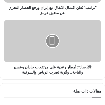
البحري
عن
"ترامب" يُعلن اكتمال الاتفاق مع إيران ورفع الحصار البحري
مضيق
عن مضيق هرمز
هرمز
"الأرصاد":
أمطار
رعدية
على
مرتفعات
جازان
وعسير
والباحة..
وأتربة
تضرب
"الأرصاد": أمطار رعدية على مرتفعات جازان وعسير
الرياض
والباحة.. وأتربة تضرب الرياض والشرقية
والشرقية
مقالات ذات صلة