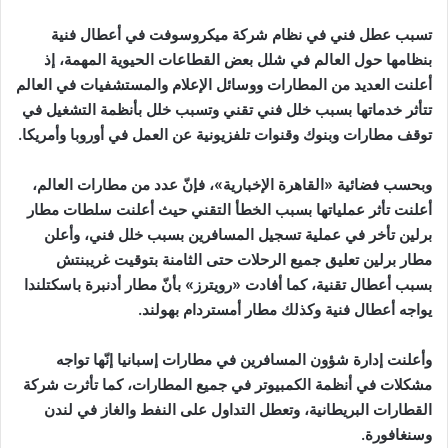
تسبب عطل فني في نظام شركة ميكروسوفت في أعطال فنية
بنظامها حول العالم في شلل بعض القطاعات الحيوية المهمة، إذ
أعلنت العديد من المطارات ووسائل الإعلام والمستشفيات في العالم
تتأثر خدماتها بسبب خلل فني تقني وتسبب خلل بأنظمة التشغيل في
توقف مطارات وبنوك وقنوات تلفزيونية عن العمل في أوروبا وأمريكا.
وبحسب فضائية «القاهرة الإخبارية»، فإنّ عدد من مطارات العالم،
أعلنت تأثر عملياتها بسبب الخطأ التقني حيث أعلنت سلطات مطار
برلين تأخر في عملية تسجيل المسافرين بسبب خلل فني، وأعلن
مطار برلين تعليق جميع الرحلات حتى الثامنة بتوقيت غريبنتش
بسبب أعطال تقنية، كما أفادت «رويترز» بأنّ مطار أدنبرة باسكتلندا
يواجه أعطال فنية وكذلك مطار أمستردام بهولند.
وأعلنت إدارة شؤون المسافرين في مطارات إسبانيا إنّها تواجه
مشكلات في أنظمة الكمبيوتر في جميع المطارات، كما تأثرت شركة
القطارات البريطانية، وتعطل التداول على النفط والغاز في لندن
وسنغافورة.