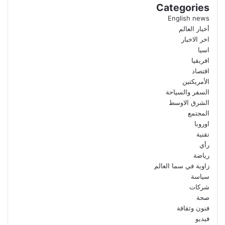
Categories
English news
أخبار العالم
اخر الاخبار
اسيا
افريقيا
اقتصاد
الأمريكتين
السفر والسياحة
الشرق الاوسط
المجتمع
اوروبا
تقنية
رأي
رياضة
زاوية في سما العالم
سياسة
شركات
صحة
فنون وثقافة
فيديو