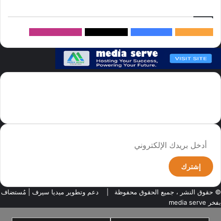
إتبعنا
145k
متابعة
5.1M
متابعين
4.2M
متابعين
Followers
982k
سما العالم موقع سعودى يهتم بالاخبار العالمية والخليجية نوفر اخبار العالم
مجانا كما ننوه الى ان المقالات المعروضة لا تمثل وجهة نظر الادارة بل تمثل
وجهة نظر الكاتب
أدخل
بريدك
الإلكتروني
© حقوق النشر ، جميع الحقوق محفوظة |
دعم وتطوير ميديا سيرف
| مُستضاف
بفخر
media serve