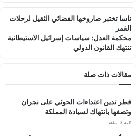
ناسا
ناسا تختبر صاروخها الفضائي الثقيل لرحلات
تختبر
القمر
صاروخها
الفضائي
محكمة
محكمة العدل: سياسات إسرائيل الاستيطانية
الثقيل
العدل:
تنتهك القانون الدولي
لرحلات
سياسات
القمر
إسرائيل
الاستيطانية
تنتهك
مقالات ذات صلة
القانون
الدولي
قطر تدين اعتداءات الحوثي على نجران
وتصفها بانتهاك لسيادة المملكة
منذ 13 ساعة