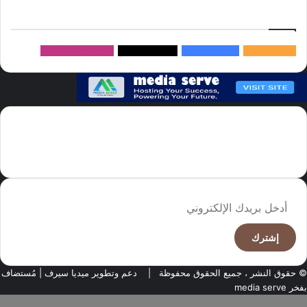
إتبعنا
145k
متابعة
5.1M
متابعين
4.2M
متابعين
Followers
982k
سما العالم موقع سعودى يهتم بالاخبار العالمية والخليجية نوفر اخبار العالم
مجانا كما ننوه الى ان المقالات المعروضة لا تمثل وجهة نظر الادارة بل تمثل
وجهة نظر الكاتب
أدخل
بريدك
الإلكتروني
© حقوق النشر ، جميع الحقوق محفوظة |
دعم وتطوير ميديا سيرف
| مُستضاف
بفخر
media serve