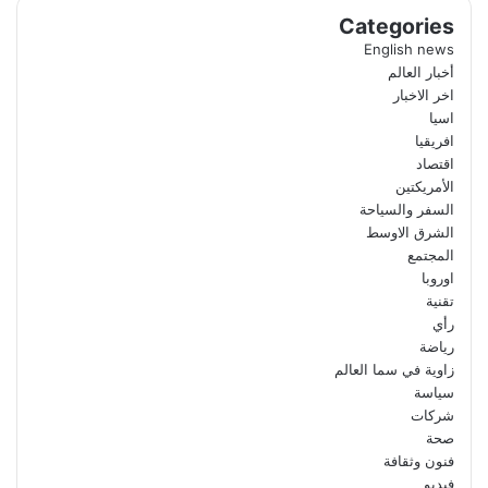
Categories
English news
أخبار العالم
اخر الاخبار
اسيا
افريقيا
اقتصاد
الأمريكتين
السفر والسياحة
الشرق الاوسط
المجتمع
اوروبا
تقنية
رأي
رياضة
زاوية في سما العالم
سياسة
شركات
صحة
فنون وثقافة
فيديو