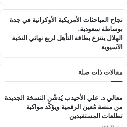
نجاح
نجاح المباحثات الأمريكية الأوكرانية في جدة
المباحثات
بوساطة سعودية.
الأمريكية
الأوكرانية
الهلال
الهلال ينتزع بطاقة التأهل لربع نهائي النخبة
في
ينتزع
الآسيوية
جدة
بطاقة
بوساطة
التأهل
سعودية.
لربع
نهائي
مقالات ذات صلة
النخبة
الآسيوية
معالي د. علي الأحيدب يُدشّن النسخة الجديدة
من منصة مُعين الرقمية ويؤكّد مواكبة
تطلعات المستفيدين
منذ 22 دقيقة