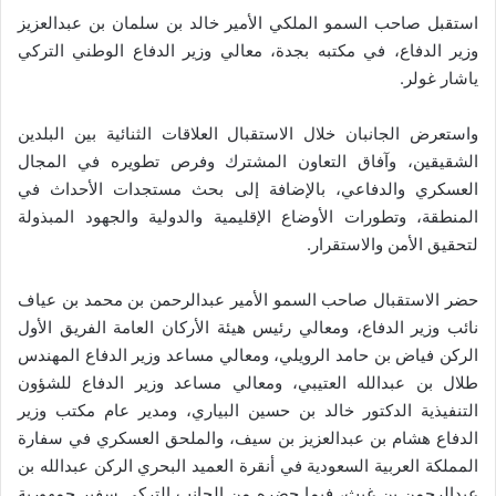
استقبل صاحب السمو الملكي الأمير خالد بن سلمان بن عبدالعزيز
وزير الدفاع، في مكتبه بجدة، معالي وزير الدفاع الوطني التركي
ياشار غولر.
واستعرض الجانبان خلال الاستقبال العلاقات الثنائية بين البلدين
الشقيقين، وآفاق التعاون المشترك وفرص تطويره في المجال
العسكري والدفاعي، بالإضافة إلى بحث مستجدات الأحداث في
المنطقة، وتطورات الأوضاع الإقليمية والدولية والجهود المبذولة
لتحقيق الأمن والاستقرار.
حضر الاستقبال صاحب السمو الأمير عبدالرحمن بن محمد بن عياف
نائب وزير الدفاع، ومعالي رئيس هيئة الأركان العامة الفريق الأول
الركن فياض بن حامد الرويلي، ومعالي مساعد وزير الدفاع المهندس
طلال بن عبدالله العتيبي، ومعالي مساعد وزير الدفاع للشؤون
التنفيذية الدكتور خالد بن حسين البياري، ومدير عام مكتب وزير
الدفاع هشام بن عبدالعزيز بن سيف، والملحق العسكري في سفارة
المملكة العربية السعودية في أنقرة العميد البحري الركن عبدالله بن
عبدالرحمن بن غيث، فيما حضره من الجانب التركي سفير جمهورية