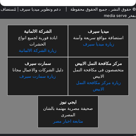
© حقوق النشر ، جميع الحقوق محفوظة |
دعم وتطوير ميديا سيرف
| مُستضاف
بفخر
media serve
ميديا سيرف
الشركة الالمانية
استضافة مواقع سريعة وآمنة
ابادة فورية لجميع انواع
زيارة ميديا سيرف
الحشرات
زيارة الشركة الالمانية
مركز مكافحة النمل الابيض
سمارت سيرف
متخصصون فى مكافحة النمل
دليل الشركات والاعمال مجانا
الابيض
زيارة سمارت سيرف
زيارة مركز مكافحة النمل
الابيض
ايجي نيوز
صحيفة مصرية مهتمة بالشان
المصرى
متابعة اخبار مصر