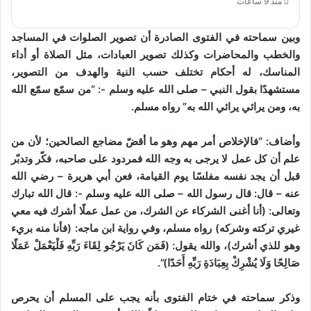
منذ 9 ساعات
وبين سماحته في الفتوى الصادرة أن تصوير الصلوات في المساجد
والخطب والمحاضرات وكذلك تصوير العبادات، مثل الصلاة أو أداء
المناسك، له أحكام تختلف حسب النية والهدف من التصوير،
مستشهدًا بقول النبي – صلى الله عليه وسلم -: “من سمّع سمّع الله
به، ومن يرائي يرائي الله به” رواه مسلم.
وأضاف: “فالإخلاص أمر مهم وهو ما أقضّ مضاجع الصالحين؛ لأن من
علم أن كل عمل لا يرجى به وجه الله فمردود على صاحبه، فكّر وتدبّر
قبل أن يجد نفسه مفلسًا يوم القيامة، فعن أبي هريرة – رضي الله
عنه – قال: قال رسول الله – صلى الله عليه وسلم -: قال الله تبارك
وتعالى: (أنا أغنى الشركاء عن الشرك، من عمل عملًا أشرك فيه معي
غيري تركته وشركه) رواه مسلم، وفي رواية ابن ماجه: (فأنا منه بريء
وهو للذي أشرك)، والله يقول: (فَمَن كَانَ يَرْجُو لِقَاءَ رَبِّهِ فَلْيَعْمَلْ عَمَلًا
صَالِحًا وَلَا يُشْرِكْ بِعِبَادَةِ رَبِّهِ أَحَدًا)”.
وذكر سماحته في ختام الفتوى بأنه يجب على المسلم أن يحرص