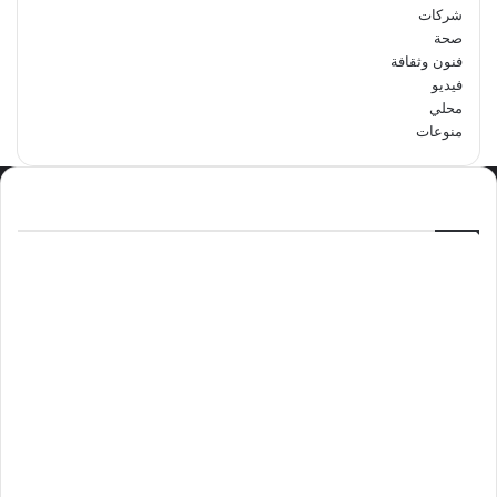
شركات
صحة
فنون وثقافة
فيديو
محلي
منوعات
الاكثر مشاهدة
سبتمبر 29, 2024
مدرسة أبتدائية حداء الثانية تحتفل باليوم
الوطني السعودي الرابع والتسعين
مايو 12, 2024
فوراً.. غوتيريش يدعو إلى وقف إطلاق النار
في غزة
نوفمبر 10, 2024
وليد بن عبدالعزيز الزهراني عريس الدمام