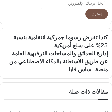
بريدك
الإلكتروني
كندا
كندا تفرض رسوما جمركية انتقامية بنسبة
تفرض
25% على سلع أمريكية
رسوما
جمركية
إدارة
إدارة الحدائق والمساحات الترفيهية العامة
انتقامية
الحدائق
عن طريق الاستعانة بالذكاء الاصطناعي من
بنسبة
والمساحات
25%
الترفيهية
منصة "ساس فايا"
على
العامة
سلع
عن
أمريكية
طريق
الاستعانة
مقالات ذات صلة
بالذكاء
الاصطناعي
من
منصة