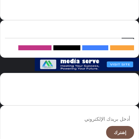
دوري روشن
عاجل
موسم الحج
روسيا
سما العالم
خام برنت
ميديا
سيرف
إتبعنا
145k
متابعة
5.1M
متابعين
4.2M
متابعين
Followers
982k
سما العالم موقع سعودى يهتم بالاخبار العالمية والخليجية نوفر اخبار العالم
مجانا كما ننوه الى ان المقالات المعروضة لا تمثل وجهة نظر الادارة بل تمثل
وجهة نظر الكاتب
أدخل
بريدك
الإلكتروني