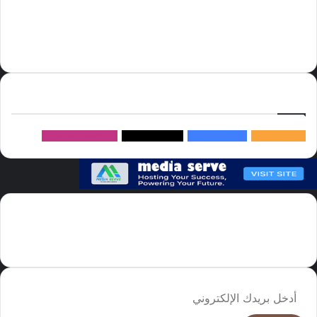
السعودية
الصين
المملكة العربية السعودية
الولايات المتحدة
دوري روشن
عاجل
موسم الحج
روسيا
سما العالم
خام برنت
ميديا
سيرف
إتبعنا
145k
متابعة
5.1M
متابعين
4.2M
متابعين
Followers
982k
سما العالم موقع سعودى يهتم بالاخبار العالمية والخليجية نوفر اخبار العالم
مجانا كما ننوه الى ان المقالات المعروضة لا تمثل وجهة نظر الادارة بل تمثل
وجهة نظر الكاتب
أدخل
بريدك