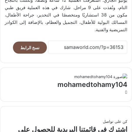
يوليو الجاري. استغرقت العملية 12 ساعة ونصفًا، وتكللت بالنجاح
التام، ونُفذت على 9 مراحل. شارك في هذه العملية فريق طبي
مكون من 38 استشاريًا ومتخصصًا في التخدير، جراحة الأطفال،
المسالك البولية للأطفال، التجميل والعظام، بالإضافة إلى الكوادر
التمريضية والفنية.
نسخ الرابط
mohamedtohamy104
موقع
الويب
كن على تواصل
اشترك في قائمتنا البريدية للحصول على