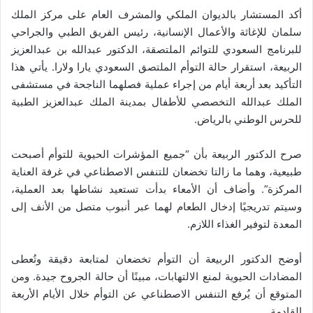
أكد المستشار بالديوان الملكي والمشرف العام على مركز الملك
سلمان للإغاثة والأعمال الإنسانية، رئيس الفريق الطبي والجراحي
للبرنامج السعودي للتوائم الملتصقة، الدكتور عبدالله بن عبدالعزيز
الربيعة، استقرار حالة التوأم الملتصق السعودي يارا ولارا. يأتي هذا
التأكيد بعد أربعة أيام من إجراء عملية فصلهما الناجحة في مستشفى
الملك عبدالله التخصصي للأطفال بمدينة الملك عبدالعزيز الطبية
للحرس الوطني بالرياض.
صرح الدكتور الربيعة بأن “جميع المؤشرات الحيوية للتوأم أصبحت
طبيعية، وهما ما زالتا تخضعان للتنفس الاصطناعي في غرفة العناية
المركزة”. وأضاف أن الأمعاء بدأت تستعيد نشاطها بعد العملية،
وسيتم تدريجيًا إدخال الطعام لهما عبر أنبوب متصل من الأنف إلى
المعدة لتوفير الغذاء اللازم.
أوضح الدكتور الربيعة أن التوأم تخضعان لمتابعة دقيقة وتُعطى
المضادات الحيوية لمنع الالتهابات، مبينًا أن حالة الجروح جيدة. ومن
المتوقع أن يُرفع التنفس الاصطناعي عن التوأم خلال الأيام الأربعة
القادمة.