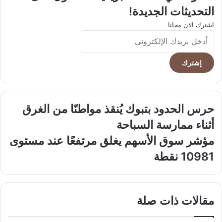
التحديثات الجديدة!
اشترك الان مجانا
أدخل
بريدك
الإلكتروني
حرس
حرس الحدود بتبوك يُنقذ مواطنًا من الغرق
الحدود
أثناء ممارسة السباحة
بتبوك
يُنقذ
مؤشر
مؤشر سوق الأسهم يغلق مرتفعًا عند مستوى
مواطنًا
سوق
10981 نقطة
من
الأسهم
الغرق
يغلق
أثناء
مرتفعًا
ممارسة
عند
مقالات ذات صلة
السباحة
مستوى
10981
نقطة