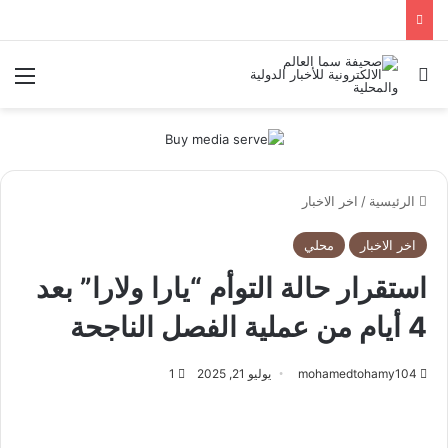
بحث عن
الق
الرئيسية
/
اخر الاخبار
اخر الاخبار
محلي
استقرار حالة التوأم “يارا ولارا” بعد
4 أيام من عملية الفصل الناجحة
mohamedtohamy104
يوليو 21, 2025
1