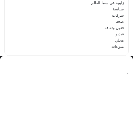
زاوية في سما العالم
سياسة
شركات
صحة
فنون وثقافة
فيديو
محلي
منوعات
الاكثر مشاهدة
سبتمبر 29, 2024
مدرسة أبتدائية حداء الثانية تحتفل باليوم
الوطني السعودي الرابع والتسعين
مايو 12, 2024
فوراً.. غوتيريش يدعو إلى وقف إطلاق النار
في غزة
نوفمبر 10, 2024