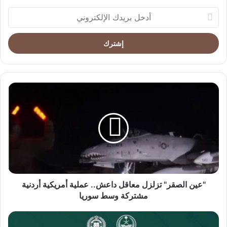
أدخل
بريدك
الإلكتروني
"عين
الصقر"
تزلزل
معاقل
داعش..
عملية
أمريكية
أردنية
مشتركة
وسط
"عين الصقر" تزلزل معاقل داعش.. عملية أمريكية أردنية
سوريا
مشتركة وسط سوريا
في
قبضة