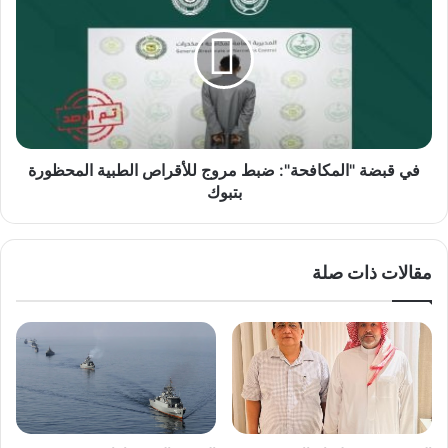
"المكافحة":
ضبط
مروج
للأقراص
الطبية
المحظورة
بتبوك
في قبضة "المكافحة": ضبط مروج للأقراص الطبية المحظورة
بتبوك
مقالات ذات صلة