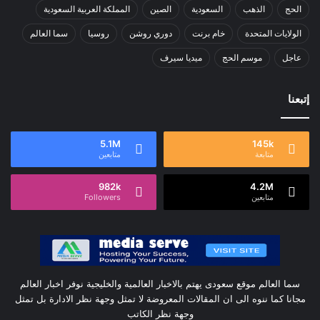
الحج
الذهب
السعودية
الصين
المملكة العربية السعودية
الولايات المتحدة
خام برنت
دوري روشن
روسيا
سما العالم
عاجل
موسم الحج
ميديا سيرف
إتبعنا
5.1M
145k
متابعة
متابعين
982k
4.2M
متابعين
Followers
سما العالم موقع سعودى يهتم بالاخبار العالمية والخليجية نوفر اخبار العالم
مجانا كما ننوه الى ان المقالات المعروضة لا تمثل وجهة نظر الادارة بل تمثل
وجهة نظر الكاتب