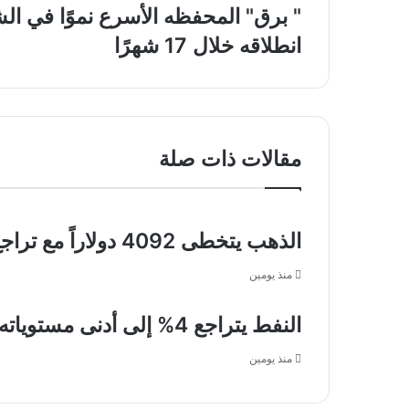
الروابط
"
المشبوهة
برق"
انطلاقه خلال 17 شهرًا
وتوضح
المحفظه
قنوات
الأسرع
الإبلاغ
نموًا
عن
في
الجرائم
الشرق
المعلوماتية
الأوسط
مقالات ذات صلة
بـ
10
ملايين
مستخدم
الذهب يتخطى 4092 دولاراً مع تراجع مخاوف التضخم
منذ
انطلاقه
منذ يومين
خلال
17
شهرًا
النفط يتراجع 4% إلى أدنى مستوياته في ثلاثة أسابيع
منذ يومين