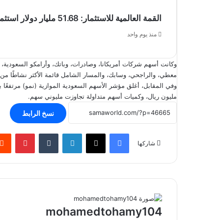
القمة العالمية للاستثمار: 51.68 مليار دولار استثمارات البنوك والعقارات في الخليج بحلول 2030
منذ يوم واحد
وكانت أسهم شركات أمريكانا، وصادرات، وباتك، وأرامكو السعودية، ود
معطي، والراجحي، وسابك، والمسار الشامل قائمة الأكثر نشاطًا من 
مليون ريال، وكميات أسهم متداولة تجاوزت مليوني سهم.
نسخ الرابط
فيسبوك
‫X
لينكدإن
بينتير
شاركها
mohamedtohamy104