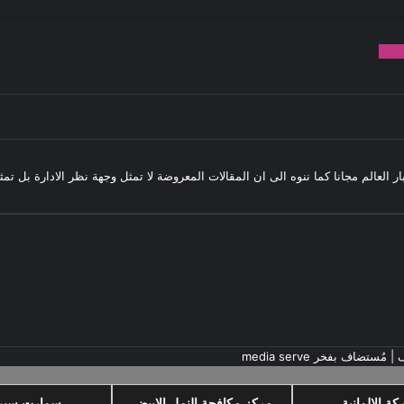
982
بار العالم مجانا كما ننوه الى ان المقالات المعروضة لا تمثل وجهة نظر الادارة بل ت
ف
| مُستضاف بفخر
media serve
كة الالمانية
مركز مكافحة النمل الابيض
سمارت سي