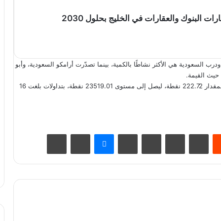
رب السعودية هي الأكثر نشاطًا بالكمية، بينما تصدّرت أرامكو السعودية، وأبو
حيث القيمة.
وفي المقابل، أغلق مؤشر الأسهم السعودية الموازية (نمو) مرتفعًا بمقدار 222.72 نقطة، ليصل إلى مستوى 23519.01 نقطة، بتداولات بلغت 16
يست
Odnoklassniki
‫Pocket
سكايب
ماسنجر
مشاركة عبر البريد
طباعة