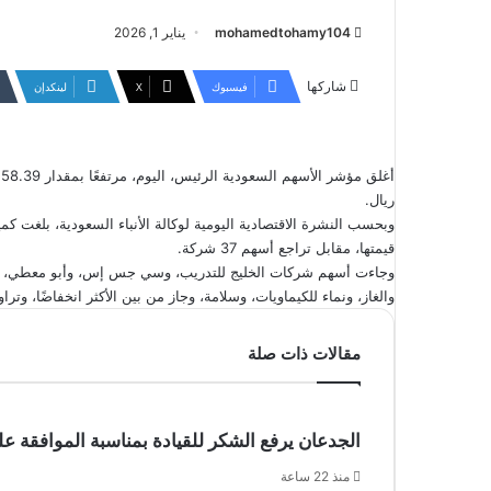
mohamedtohamy104
يناير 1, 2026
شاركها
فيسبوك
‫X
لينكدإن
ريال.
قيمتها، مقابل تراجع أسهم 37 شركة.
وجاءت أسهم شركات الخليج للتدريب، وسي جس إس، وأبو معطي، وميد
والغاز، ونماء للكيماويات، وسلامة، وجاز من بين الأكثر انخفاضًا، وتراوحت نسب التغير ما بين 
مقالات ذات صلة
الجدعان يرفع الشكر للقيادة بمناسبة الموافقة ع
منذ 22 ساعة