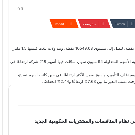
0
بينتيريست
أغلق مؤشر الأسهم السعودية الرئيس، اليوم، مرتفعًا بمقدار 58.39 نقطة، ليصل إلى مستوى 10549.08 نقطة، وبتداولات بلغت قيمتها 1.5 مليار
وبحسب النشرة الاقتصادية اليومية لوكالة الأنباء السعودية، بلغت كمية الأسهم المتداولة 94 مليون سهم، سجّلت فيها أسهم 218 شركة ارتفاعًا في
غلف للتأمين، وأسيج ضمن الأكثر ارتفاعًا، في حين كانت أسهم نسيج،
7.63% ارتفاعًا و2.44% انخفاضًا.
لى نظام المنافسات والمشتريات الحكومية الجديد