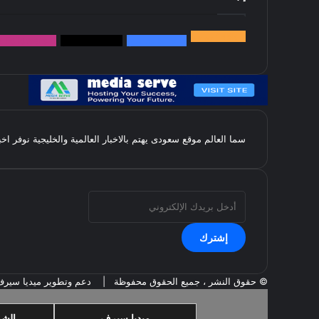
145k
متابعة
5.1M
متابعين
4.2M
متابعين
Followers
k
سما العالم موقع سعودى يهتم بالاخبار العالمية والخليجية نوفر اخ
أدخل
بريدك
الإلكتروني
© حقوق النشر ، جميع الحقوق محفوظة |
دعم وتطوير ميديا سير
ميديا سيرف
الشر