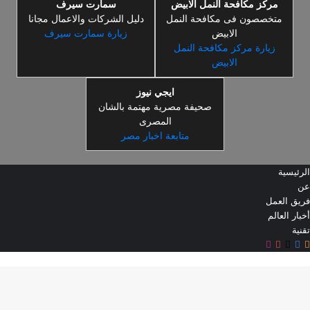
مركز مكافحة النمل الابيض
سمارت سيرف
متخصصون فى مكافحة النمل
دليل الشركات والاعمال مجانا
الابيض
زيارة سمارت سيرف
زيارة مركز مكافحة النمل
الابيض
ايجي نيوز
صحيفة مصرية مهتمة بالشان
المصرى
متابعة اخبار مصر
الرئيسية
عن
فريق العمل
أخبار العالم
تقنية
ملخص
‫X
فيسبوك
‫YouTube
انستقرام
ر
الموقع
RSS
لذهاب
لى
لأعلى