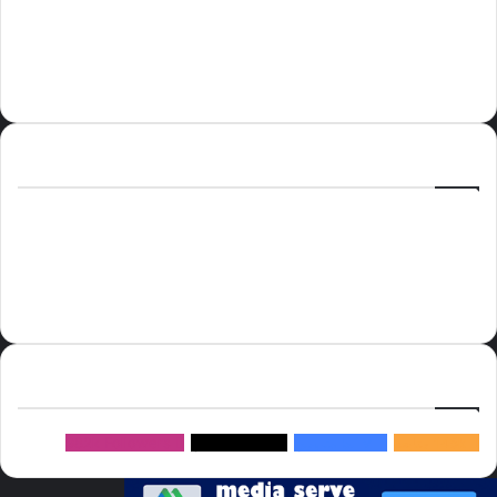
الوسوم
أسعار النفط
الحج
الذهب
أسعار الذهب
أمير الشرقية
الاتحاد
إسماعيل هنية
السعودية
الصين
المملكة العربية السعودية
الولايات المتحدة
دوري روشن
عاجل
موسم الحج
روسيا
سما العالم
خام برنت
ميديا
سيرف
إتبعنا
145k
متابعة
5.1M
متابعين
4.2M
متابعين
Followers
982k