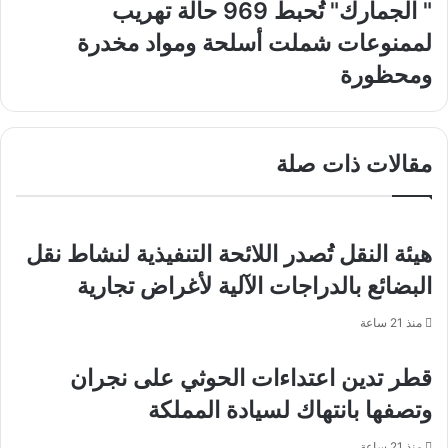
مادورو
"
" الجمارك" تُحبط 969 حالة تهريب
وزوجته
الجمارك"
لممنوعات شملت أسلحة ومواد مخدرة
وترحيلهما
تُحبط
خارج
969
ومحظورة
فنزويلا
حالة
تهريب
لممنوعات
شملت
مقالات ذات صلة
أسلحة
ومواد
مخدرة
ومحظورة
هيئة النقل تُصدر اللائحة التنفيذية لنشاط نقل
البضائع بالدراجات الآلية لأغراض تجارية
منذ 21 ساعة
قطر تدين اعتداءات الحوثي على نجران
وتصفها بانتهاك لسيادة المملكة
منذ 21 ساعة