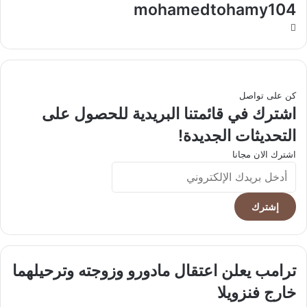
mohamedtohamy104
موقع
الويب
كن على تواصل
اشترك في قائمتنا البريدية للحصول على
التحديثات الجديدة!
اشترك الان مجانا
أدخل
بريدك
الإلكتروني
ترامب
ترامب يعلن اعتقال مادورو وزوجته وترحيلهما
يعلن
خارج فنزويلا
اعتقال