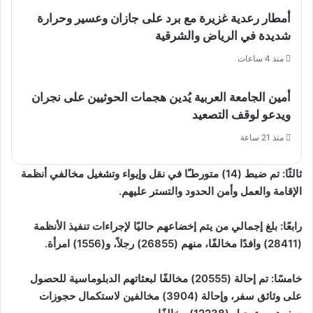
أمطار رعدية غزيرة مع برد على جازان وعسير وحرارة
شديدة في الرياض والشرقية
منذ 4 ساعات
أمين الجامعة العربية يُدين هجمات الحوثيين على نجران
ويدعو لوقف التصعيد
منذ 21 ساعة
ثالثًا: تم ضبط (14) متورطـًا في نقل وإيواء وتشغيل مخالفي أنظمة
الإقامة والعمل وأمن الحدود والتستر عليهم.
رابعًا: بلغ إجمالي من يتم إخضاعهم حاليًا لإجراءات تنفيذ الأنظمة
(28411) وافدًا مخالفًا، منهم (26855) رجلاً، و(1556) امرأة.
خامسًا: تم إحالة (20555) مخالفًا لبعثاتهم الدبلوماسية للحصول
على وثائق سفر، وإحالة (3904) مخالفين لاستكمال حجوزات