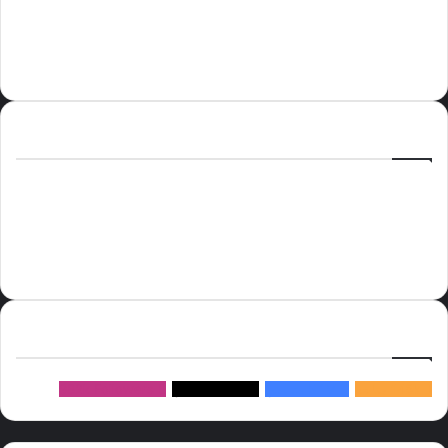
الوسوم
أسعار النفط
الحج
الذهب
أسعار الذهب
أمير الشرقية
الاتحاد
إسماعيل هنية
السعودية
الصين
المملكة العربية السعودية
الولايات المتحدة
دوري روشن
عاجل
موسم الحج
روسيا
سما العالم
خام برنت
ميديا
سيرف
إتبعنا
145k
متابعة
5.1M
متابعين
4.2M
متابعين
Followers
982k