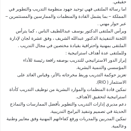
حقيقي.
اما رسالة الملتقى فهي توحيد جهود منظومة التدريب والتطوير في
المملكة – بما يشمل القادة والمنظمات والممارسين والمستثمرين –
عبر حوار مهني .
ويرأس الملتقى الدكتور يوسف عبداللطيف الناس ، كما يترأس
اللجنة التنفيذية الدكتور عبدالله الشريف ، وفق عشرة لجان لإدارة
الملتقى بمهنية واحترافية بقيادة مختصين في مجال التدريب .
وللملتقى عدة أهداف استراتيجية :
إبراز الدور الاستراتيجي للتدريب بوصفه رافعة رئيسة للأداء
المؤسسي والتنمية البشرية.
تعزيز حوكمة التدريب وربط مخرجاته بالأثر، وقياس العائد على
الاستثمار ( RIO).
تمكين قادة المنظمات والموارد البشرية من توظيف التدريب كأداة
استراتيجية لتحقيق الأهداف.
دعم مديري إدارات التدريب والتطوير بأفضل الممارسات والنماذج
الحديثة في تصميم وتنفيذ البرامج التدريبية.
تمكين المدربين والمدربات ورفع كفاءاتهم المهنية وفق معايير وطنية
وعالمية.