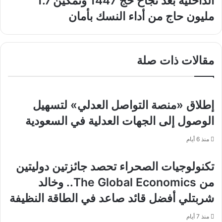
الداخلية بعد نجاح حج 1447 وتمكين 1.7
إلى
وولي
التشغيل
العهد
مليون حاج من أداء النسك بأمان
على
يشكران
نطاق
وزير
المؤسسات
الداخلية
والاعمال
بعد
مقالات ذات صلة
نجاح
حج
1447
وتمكين
إطلاق «منصة التواصل العدلي» لتسهيل
1.7
مليون
الوصول إلى الجهات العدلية في السعودية
حاج
من
منذ 6 أيام
أداء
النسك
تكنولوجيات الصحراء تحصد جائزتين دوليتين
بأمان
من The Global Economics.. وخالد
شربتلي أفضل قائد صاعد في الطاقة النظيفة
منذ 7 أيام