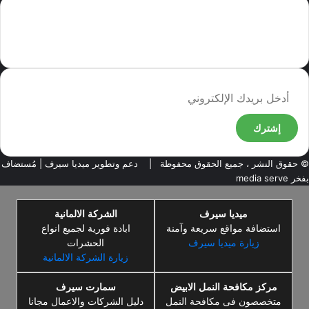
سما العالم موقع سعودى يهتم بالاخبار العالمية والخليجية نوفر اخبار العالم
مجانا كما ننوه الى ان المقالات المعروضة لا تمثل وجهة نظر الادارة بل تمثل
وجهة نظر الكاتب
أدخل
بريدك
الإلكتروني
© حقوق النشر ، جميع الحقوق محفوظة |
دعم وتطوير ميديا سيرف
| مُستضاف
بفخر
media serve
ميديا سيرف
الشركة الالمانية
استضافة مواقع سريعة وآمنة
ابادة فورية لجميع انواع
زيارة ميديا سيرف
الحشرات
زيارة الشركة الالمانية
مركز مكافحة النمل الابيض
سمارت سيرف
متخصصون فى مكافحة النمل
دليل الشركات والاعمال مجانا