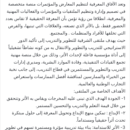
وتعد الآفاق المعرفية لتنظيم المعارض والمؤتمرات منصة متخصصة
في تصميم وإدارة وتنظيم الملتقيات والمؤتمرات والفعاليات المهنية
والمعرفية، انطلاقا من رؤية تؤمن بأن المعرفة الحقيقية لا تقاس بعدد
الحضور فقط، بل بالأثر الذي تصنعه، والعلاقات التي تبنيها، والفرص
التي تخلقها للأفراد والمنظمات . والمجتمع.
حيث يهدف ملتقى الشرقية للتطوير والتدريب إلى تأكيد الدور
الاستراتيجي للتدريب والتطوير والانتقال به من كونه نشاطاً تشغيلياً
إلى أداة مؤسسية فاعلة لإحداث الأثر، وذلك من خلال منصة مهنية
تجمع القيادات التنفيذية، وقادة الموارد البشرية، ومديري إدارات
التدريب والتطوير والمستثمرين في قطاع التدريب، إلى جانب نخبة
من الخبراء والممارسين لمناقشة أفضل الممارسات واستعراض
التجارب الوطنية والعالمية.
الأهداف الخاصة من الملتقى:
1- الجودة الهدف الذي تبنى عليه المخرجات ويقاس به الأثر وتتحقق
من خلال قيمة التعلم والتدريب والتحسين المستمر.
٢- الإبداع : تمكين منهج الإبداع وتحويل المعرفة إلى حلول مبتكرة
تحدث أثراً حقيقياً ومستداماً.
3- الأثر للاستدامة: بناء بيئة تدريبية مؤثرة ومستمرة تسهم في تطوير