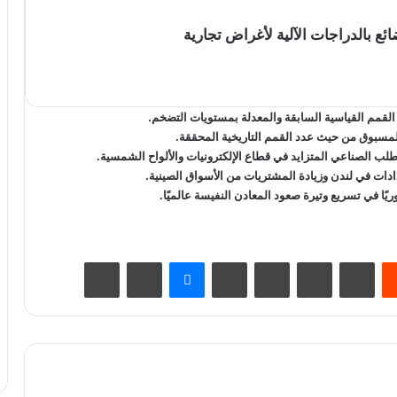
ضائع بالدراجات الآلية لأغراض تجارية
المسبوق من حيث عدد القمم التاريخية المحققة.
يًا في تسريع وتيرة صعود المعادن النفيسة عالميًا.
يست
Odnoklassniki
‫Pocket
سكايب
ماسنجر
مشاركة عبر البريد
طباعة