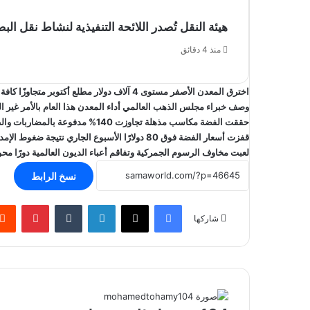
هيئة النقل تُصدر اللائحة التنفيذية لنشاط نقل الب
منذ 4 دقائق
اخترق المعدن الأصفر مستوى 4 آلاف دولار مطلع أكتوبر متجاوزًا كافة القمم القياسية السابقة والمعدلة بمستويات التضخم.
وصف خبراء مجلس الذهب العالمي أداء المعدن هذا العام بالأمر غير 
حققت الفضة مكاسب مذهلة تجاوزت 140% مدفوعة بالمضاربات والطلب الصناعي المتزايد في قطاع الإلكترونيات والألواح الشمسية.
قفزت أسعار الفضة فوق 80 دولارًا الأسبوع الجاري نتيجة ضغوط الإمدادات في لندن وزيادة المشتريات من الأسواق الصينية.
لعبت مخاوف الرسوم الجمركية وتفاقم أعباء الديون العالمية دورًا محور
نسخ الرابط
فيسبوك
‫X
لينكدإن
بينتير
شاركها