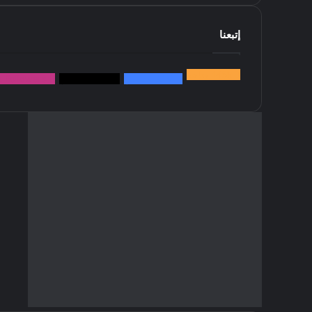
إتبعنا
145k
متابعة
5.1M
متابعين
4.2M
متابعين
Followers
k
سما العالم موقع سعودى يهتم بالاخبار العالمية والخليجية نوفر اخ
أدخل
بريدك
الإلكتروني