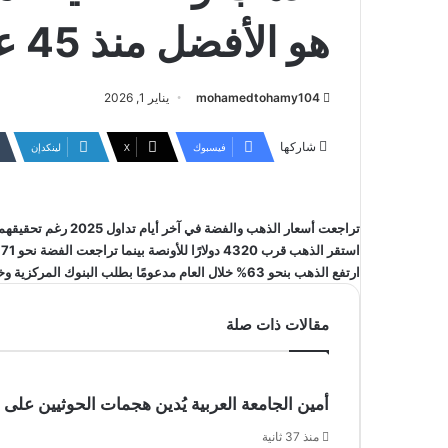
هو الأفضل منذ 45 عامًا
mohamedtohamy104
يناير 1, 2026
شاركها
فيسبوك
‫X
لينكدإن
تراجعت أسعار الذهب والفضة في آخر أيام تداول 2025 رغم تحقيقهما أكبر مكاسب سنوية منذ عام 1979.
استقر الذهب قرب 4320 دولارًا للأونصة بينما تراجعت الفضة نحو 71 دولارًا وسط تقلبات حادة وضعف في السيولة.
ارتفع الذهب بنحو 63% خلال العام مدعومًا بطلب البنوك المركزية وخفض أسعار الفائدة من جانب الاحتياطي الفيدرالي.
مقالات ذات صلة
أمين الجامعة العربية يُدين هجمات الحوثيين على
منذ 37 ثانية