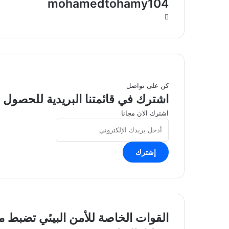
mohamedtohamy104
موقع
الويب
كن على تواصل
اشترك في قائمتنا البريدية للحصول ع
اشترك الان مجانا
أدخل
بريدك
الإلكتروني
القوات
القوات الخاصة للأمن البيئي تضبط مواط
الخاصة