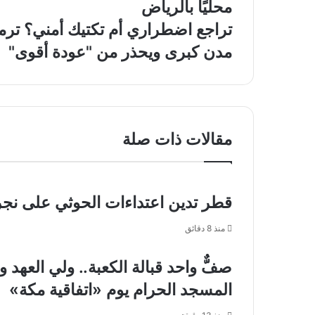
محليًا بالرياض
للأمن
البيئي
تراجع
تراجع اضطراري أم تكتيك أمني؟ ت
تضبط
اضطراري
مدن كبرى ويحذر من "عودة أقوى"
مواطنًا
أم
مخالفًا
تكتيك
لنظام
أمني؟
البيئة
ترمب
لنقله
يعلن
حطبًا
سحب
مقالات ذات صلة
محليًا
الحرس
بالرياض
الوطني
من
ثلاث
قطر تدين اعتداءات الحوثي على نجرا
مدن
كبرى
منذ 8 دقائق
ويحذر
من
"عودة
صفٌّ واحد قبالة الكعبة.. ولي العه
أقوى"
المسجد الحرام يوم «اتفاقية مكة»