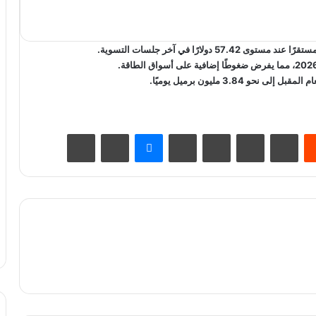
3. مليون برميل يوميًا.
يست
Odnoklassniki
‫Pocket
سكايب
ماسنجر
مشاركة عبر البريد
طباعة