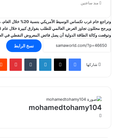
منذ ساعتين
وتراجع خام غرب تكساس الوسيط الأمريكي بنسبة 20% خلال العام، مستقرًا عند مستوى 57.42 دولارًا في آخر جلسات التسوية.
ويرجح محللون تجاوز العرض العالمي للطلب بفوارق كبيرة خلال عام 2026، مما يفرض ضغوطًا إضافية على أسواق الطاقة.
وتوقعت وكالة الطاقة الدولية أن يصل فائض المعروض النفطي في العام المقبل إلى نحو 84
نسخ الرابط
فيسبوك
‫X
لينكدإن
بينتير
شاركها
mohamedtohamy104
موقع
الويب