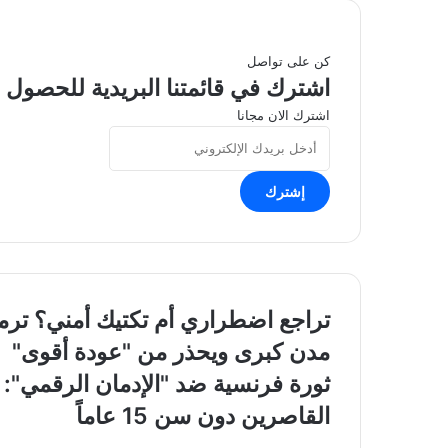
كن على تواصل
اشترك في قائمتنا البريدية للحصول ع
اشترك الان مجانا
أدخل
بريدك
الإلكتروني
تراجع
تراجع اضطراري أم تكتيك أمني؟ ت
اضطراري
مدن كبرى ويحذر من "عودة أقوى"
أم
تكتيك
ثورة
ثورة فرنسية ضد "الإدمان الرقمي"
أمني؟
فرنسية
القاصرين دون سن 15 عاماً
ترمب
ضد
يعلن
"الإدمان