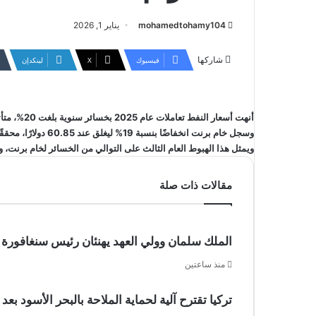
mohamedtohamy104
يناير 1, 2026
شاركها
فيسبوك
‫X
لينكدإن
أنهت أسعار النفط تعاملات عام 2025 بخسائر سنوية بلغت 20%، متأثرة بزيادة الإنتاج والرسوم الجمركية المرتفعة والعقوبات الدولية.
وسجل خام برنت انخفاضًا بنسبة 19% ليغلق عند 60.85 دولارًا، محققًا أكبر تراجع سنوي له منذ عام 2020.
ويمثل هذا الهبوط العام الثالث على التوالي من الخسائر لخام برنت، 
مقالات ذات صلة
الملك سلمان وولي العهد يهنئان رئيس سنغافورة 
منذ ساعتين
تركيا تقترح آلية لحماية الملاحة بالبحر الأسود 