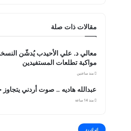
سحب
الرقمي":
الحرس
باريس
الوطني
تستعد
من
لحجب
مقالات ذات صلة
ثلاث
منصات
مدن
التواصل
كبرى
عن
ويحذر
القاصرين
معالي د. علي الأحيدب يُدشّن النسخة
من
دون
"عودة
سن
مواكبة تطلعات المستفيدين
أقوى"
15
عاماً
منذ ساعتين
عبدالله هاديه .. صوت أردني يتجاوز
منذ 14 ساعة
اترك رد