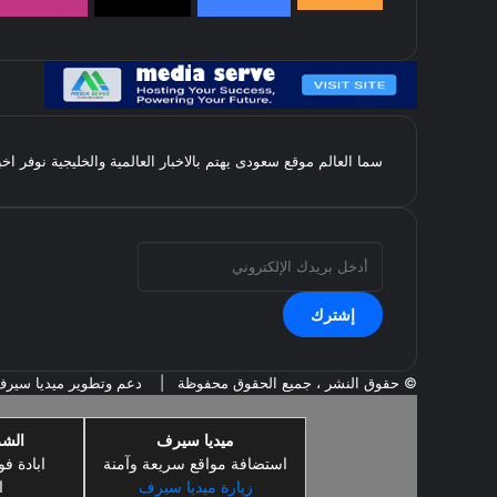
145k
متابعة
5.1M
متابعين
4.2M
متابعين
Followers
k
سما العالم موقع سعودى يهتم بالاخبار العالمية والخليجية نوفر اخ
أدخل
بريدك
الإلكتروني
© حقوق النشر ، جميع الحقوق محفوظة |
دعم وتطوير ميديا سير
ميديا سيرف
الشر
استضافة مواقع سريعة وآمنة
ابادة فو
زيارة ميديا سيرف
ا