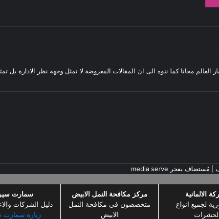
982
بار العالم مجانا كما ننوه الى ان المقالات المعروضة لا تمثل وجهة نظر الادارة بل ت
ف
| مُستضاف بفخر
media serve
كة الالمانية
مركز مكافحة النمل الابيض
سمارت سي
رية لجميع انواع
متخصصون فى مكافحة النمل
دليل الشركات والاع
لحشرات
الابيض
زيارة سمارت 