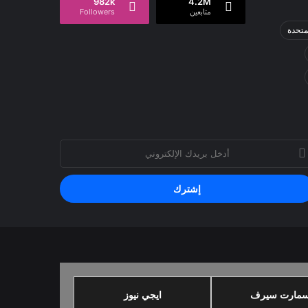
982k
4.2M
متابعين
Followers
لمتحدة
خل
يدك
إلكتروني
مارت سيرف
ايجي نيوز