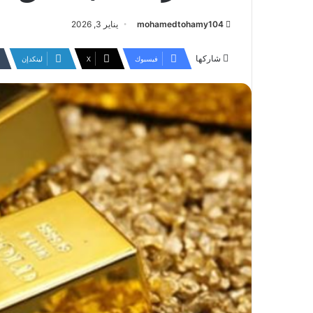
mohamedtohamy104
يناير 3, 2026
شاركها
فيسبوك
‫X
لينكدإن