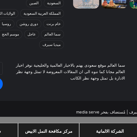
السعودية
الصين
المملكة العربية السعودية
الولايات ا
خام برنت
دوري روشن
روسيا
سما العالم
عاجل
موسم الحج
ميديا سيرف
أد
سما العالم موقع سعودى يهتم بالاخبار العالمية والخليجية نوفر اخبار
بر
العالم مجانا كما ننوه الى ان المقالات المعروضة لا تمثل وجهة نظر
ال
الادارة بل تمثل وجهة نظر الكاتب
سيرف
| مُستضاف بفخر
media serve
الشركة الالمانية
مركز مكافحة النمل الابيض
س