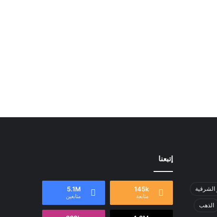
إتبعنا
 الشرقية
145k
5.1M
متابعة
متابعين
الذهب