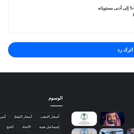
النفط يتراجع 4% إلى أدنى مستوياته
اترك رد
الوسوم
أسعار الذهب
أسعار النفط
أمير
إسماعيل هنية
الاتحاد
الحج