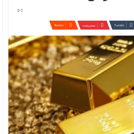
0
بينتيريست