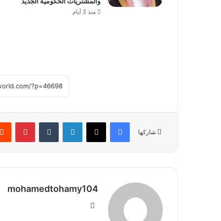
والمشتريات الحكومية الجديد
منذ 3 أيام
فيسبوك
‫X
لينكدإن
بينتير
شاركها
mohamedtohamy104
موقع
الويب