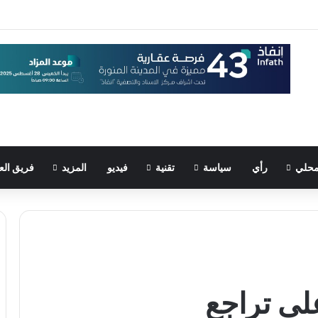
حلي
رأي
سياسة
تقنية
فيديو
المزيد
فريق الع
لى تراجع