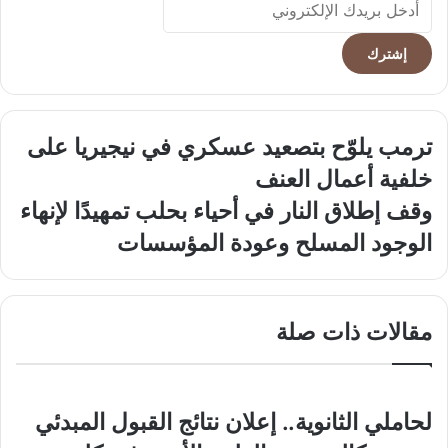
بريدك
الإلكتروني
ترمب
ترمب يلوّح بتصعيد عسكري في نيجيريا على
يلوّح
خلفية أعمال العنف
بتصعيد
عسكري
وقف
وقف إطلاق النار في أحياء بحلب تمهيدًا لإنهاء
في
إطلاق
الوجود المسلح وعودة المؤسسات
نيجيريا
النار
على
في
خلفية
أحياء
أعمال
بحلب
مقالات ذات صلة
العنف
تمهيدًا
لإنهاء
الوجود
المسلح
وعودة
لحاملي الثانوية.. إعلان نتائج القبول المبدئي
المؤسسات