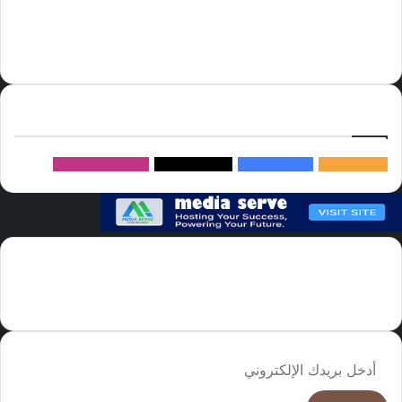
السعودية
الصين
المملكة العربية السعودية
الولايات المتحدة
دوري روشن
عاجل
موسم الحج
روسيا
سما العالم
خام برنت
ميديا
سيرف
إتبعنا
145k
متابعة
5.1M
متابعين
4.2M
متابعين
Followers
982k
سما العالم موقع سعودى يهتم بالاخبار العالمية والخليجية نوفر اخبار العالم
مجانا كما ننوه الى ان المقالات المعروضة لا تمثل وجهة نظر الادارة بل تمثل
وجهة نظر الكاتب
أدخل
بريدك
الإلكتروني