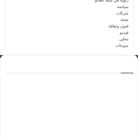
سياسة
شركات
صحة
فنون وثقافة
فيديو
محلي
منوعات
الاكثر مشاهدة
سبتمبر 29, 2024
مدرسة أبتدائية حداء الثانية تحتفل باليوم
الوطني السعودي الرابع والتسعين
مايو 12, 2024
فوراً.. غوتيريش يدعو إلى وقف إطلاق النار
في غزة
نوفمبر 10, 2024