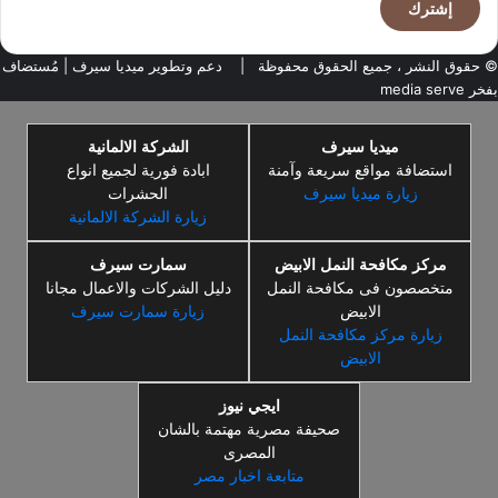
© حقوق النشر ، جميع الحقوق محفوظة |
دعم وتطوير ميديا سيرف
| مُستضاف
بفخر
media serve
ميديا سيرف
الشركة الالمانية
استضافة مواقع سريعة وآمنة
ابادة فورية لجميع انواع
زيارة ميديا سيرف
الحشرات
زيارة الشركة الالمانية
مركز مكافحة النمل الابيض
سمارت سيرف
متخصصون فى مكافحة النمل
دليل الشركات والاعمال مجانا
الابيض
زيارة سمارت سيرف
زيارة مركز مكافحة النمل
الابيض
ايجي نيوز
صحيفة مصرية مهتمة بالشان
المصرى
متابعة اخبار مصر