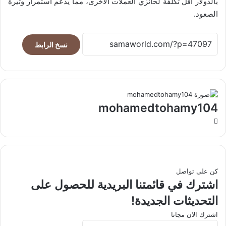
بالدولار أقل تكلفة لحائزي العملات الأخرى، مما يدعم استمرار وتيرة
الصعود.
نسخ الرابط
mohamedtohamy104
موقع
الويب
كن على تواصل
اشترك في قائمتنا البريدية للحصول على
التحديثات الجديدة!
اشترك الان مجانا
أدخل